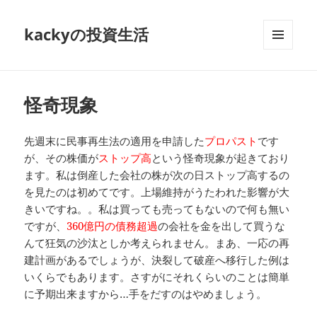
kackyの投資生活
メニュ
ーとウ
ィジェ
ット
怪奇現象
先週末に民事再生法の適用を申請した
プロパスト
です
が、その株価が
ストップ高
という怪奇現象が起きており
ます。私は倒産した会社の株が次の日ストップ高するの
を見たのは初めてです。上場維持がうたわれた影響が大
きいですね。。私は買っても売ってもないので何も無い
ですが、
360億円の債務超過
の会社を金を出して買うな
んて狂気の沙汰としか考えられません。まあ、一応の再
建計画があるでしょうが、決裂して破産へ移行した例は
いくらでもあります。さすがにそれくらいのことは簡単
に予期出来ますから…手をだすのはやめましょう。