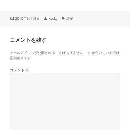
投
作
カ
2010年5月18日
kacky
雑記
稿
成
テ
日:
者
ゴ
リ
コメントを残す
ー
メールアドレスが公開されることはありません。
※
が付いている欄は
必須項目です
コメント
※