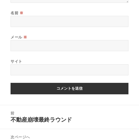
名前
※
メール
※
サイト
投
前
稿
不動産崩壊最終ラウンド
前
ナ
の
ビ
投
次ページへ
ゲ