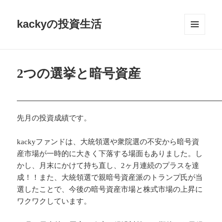
kackyの投資生活
メニュ
ーとウ
ィジェ
ット
2つの選挙と暗号資産
先月の投資成績です。
kackyファンドは、大統領選や衆院選の不安から暗号資
産市場が一時的に大きく下落する場面もありました。し
かし、月末にかけて持ち直し、2ヶ月連続のプラスを達
成！！また、大統領選で親暗号資産派のトランプ氏が当
選したことで、今後の暗号資産市場と株式市場の上昇に
ワクワクしています。