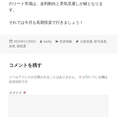
のリート市場は、金利動向と景気見通しが鍵となりま
す。
それでは今月も長期投資で行きましょう！
投
作
カ
タ
2024年11月8日
kacky
投資戦略
大統領選
,
暗号資産
,
稿
成
テ
グ
為替
,
衆院選
日:
者
ゴ
リ
ー
コメントを残す
メールアドレスが公開されることはありません。
※
が付いている欄は
必須項目です
コメント
※