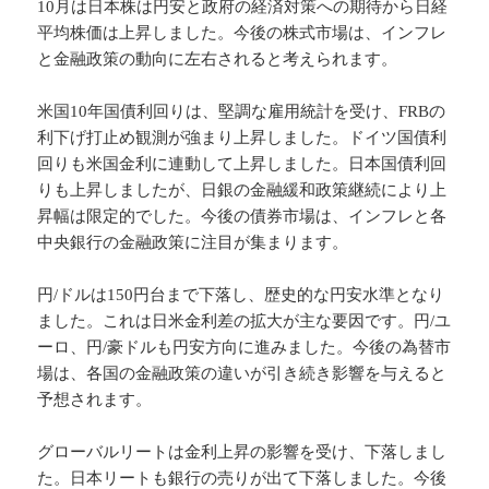
10月は日本株は円安と政府の経済対策への期待から日経
平均株価は上昇しました。今後の株式市場は、インフレ
と金融政策の動向に左右されると考えられます。
米国10年国債利回りは、堅調な雇用統計を受け、FRBの
利下げ打止め観測が強まり上昇しました。ドイツ国債利
回りも米国金利に連動して上昇しました。日本国債利回
りも上昇しましたが、日銀の金融緩和政策継続により上
昇幅は限定的でした。今後の債券市場は、インフレと各
中央銀行の金融政策に注目が集まります。
円/ドルは150円台まで下落し、歴史的な円安水準となり
ました。これは日米金利差の拡大が主な要因です。円/ユ
ーロ、円/豪ドルも円安方向に進みました。今後の為替市
場は、各国の金融政策の違いが引き続き影響を与えると
予想されます。
グローバルリートは金利上昇の影響を受け、下落しまし
た。日本リートも銀行の売りが出て下落しました。今後