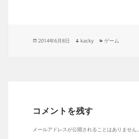
投
作
カ
2014年6月8日
kacky
ゲーム
稿
成
テ
日:
者
ゴ
リ
ー
コメントを残す
メールアドレスが公開されることはありません