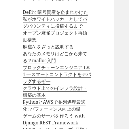
DeFiで暗号資産を盗まれかけた
私がホワイトハッカーとしてバ
グバウンティに投稿するまで
オープン麻雀プロジェクト再始
動構想
麻雀AIをざっと説明する
あなたのメモリはどこから来て
る？malloc入門
ブロックチェーンエンジニア Lv.
1 —スマートコントラクトをデバ
ッグするぞ—
クラウド上でのインフラ設計・
構築の基本
PythonとAWSで並列処理最適
化: パフォーマンス向上の鍵
ゲームのサーバを作ろう with
Django REST Framework