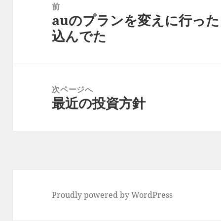
稿
前
auのプランを変えに行った
ナ
前
込んでた
ビ
の
ゲ
投
ー
稿:
シ
次ページへ
ョ
最近の投資方針
次
ン
の
投
稿:
Proudly powered by WordPress