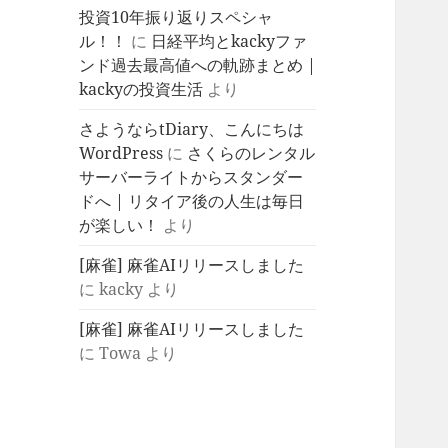
投資10年振り返りスペシャ
ル！！
に
日経平均とkackyファ
ンド過去最高値への軌跡まとめ |
kackyの投資生活
より
さようならtDiary、こんにちは
WordPress
に
さくらのレンタル
サーバーライトからスタンダー
ドへ | リタイア後の人生は毎日
が楽しい！
より
[麻雀] 麻雀AIリリースしました
に
kacky
より
[麻雀] 麻雀AIリリースしました
に
Towa
より