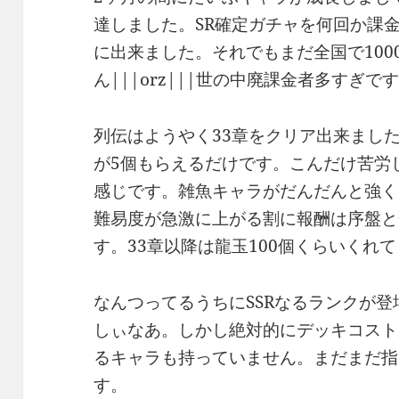
達しました。SR確定ガチャを何回か課
に出来ました。それでもまだ全国で100
ん|||orz|||世の中廃課金者多すぎで
列伝はようやく33章をクリア出来まし
が5個もらえるだけです。こんだけ苦労
感じです。雑魚キャラがだんだんと強く
難易度が急激に上がる割に報酬は序盤と
す。33章以降は龍玉100個くらいくれ
なんつってるうちにSSRなるランクが登
しぃなあ。しかし絶対的にデッキコスト
るキャラも持っていません。まだまだ指
す。