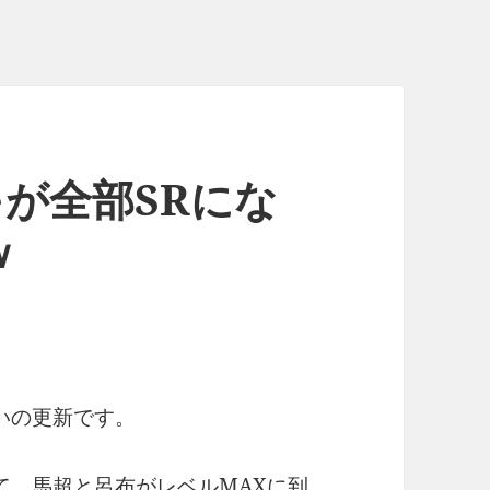
キが全部SRにな
ｗ
いの更新です。
て、馬超と呂布がレベルMAXに到