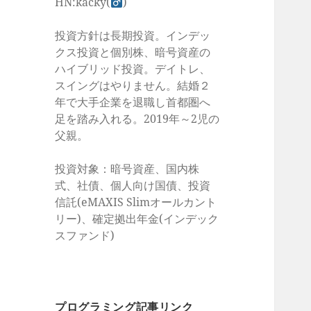
HN:kacky(
)
投資方針は長期投資。インデッ
クス投資と個別株、暗号資産の
ハイブリッド投資。デイトレ、
スイングはやりません。結婚２
年で大手企業を退職し首都圏へ
足を踏み入れる。2019年～2児の
父親。
投資対象：暗号資産、国内株
式、社債、個人向け国債、投資
信託(eMAXIS Slimオールカント
リー)、確定拠出年金(インデック
スファンド)
プログラミング記事リンク