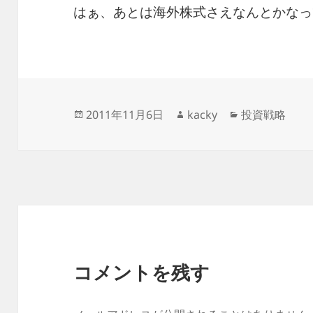
はぁ、あとは海外株式さえなんとかなっ
投
作
カ
2011年11月6日
kacky
投資戦略
稿
成
テ
日:
者
ゴ
リ
ー
コメントを残す