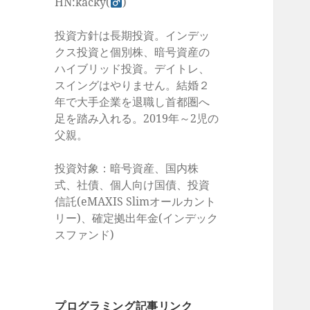
HN:kacky(
)
投資方針は長期投資。インデッ
クス投資と個別株、暗号資産の
ハイブリッド投資。デイトレ、
スイングはやりません。結婚２
年で大手企業を退職し首都圏へ
足を踏み入れる。2019年～2児の
父親。
投資対象：暗号資産、国内株
式、社債、個人向け国債、投資
信託(eMAXIS Slimオールカント
リー)、確定拠出年金(インデック
スファンド)
プログラミング記事リンク