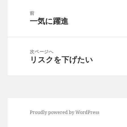
投
稿
前
一気に躍進
ナ
前
ビ
の
ゲ
投
ー
稿:
次ページへ
シ
リスクを下げたい
次
ョ
の
ン
投
稿:
Proudly powered by WordPress