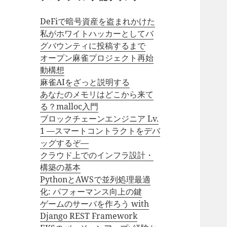
DeFiで暗号資産を盗まれかけた
私がホワイトハッカーとしてバ
グバウンティに投稿するまで
オープン麻雀プロジェクト再始
動構想
麻雀AIをざっと説明する
あなたのメモリはどこから来て
る？malloc入門
ブロックチェーンエンジニア Lv.
1 —スマートコントラクトをデバ
ッグするぞ—
クラウド上でのインフラ設計・
構築の基本
PythonとAWSで並列処理最適
化: パフォーマンス向上の鍵
ゲームのサーバを作ろう with
Django REST Framework