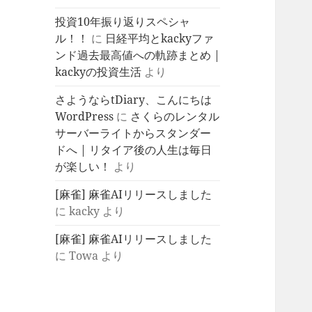
投資10年振り返りスペシャ
ル！！
に
日経平均とkackyファ
ンド過去最高値への軌跡まとめ |
kackyの投資生活
より
さようならtDiary、こんにちは
WordPress
に
さくらのレンタル
サーバーライトからスタンダー
ドへ | リタイア後の人生は毎日
が楽しい！
より
[麻雀] 麻雀AIリリースしました
に
kacky
より
[麻雀] 麻雀AIリリースしました
に
Towa
より