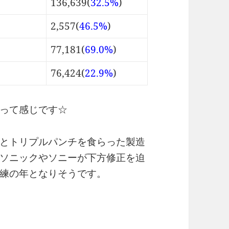
136,639(
32.5%
)
2,557(
46.5%
)
77,181(
69.0%
)
76,424(
22.9%
)
って感じです☆
とトリプルパンチを食らった製造
ソニックやソニーが下方修正を迫
練の年となりそうです。