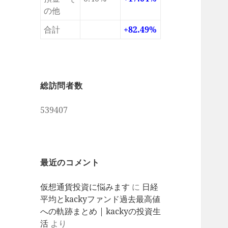
の他
合計
+82.49%
総訪問者数
539407
最近のコメント
仮想通貨投資に悩みます
に
日経
平均とkackyファンド過去最高値
への軌跡まとめ | kackyの投資生
活
より