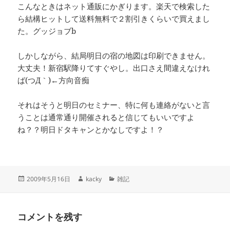
こんなときはネット通販にかぎります。楽天で検索した
ら結構ヒットして送料無料で２割引きくらいで買えまし
た。グッジョブb
しかしながら、結局明日の宿の地図は印刷できません。
大丈夫！新宿駅降りてすぐやし。出口さえ間違えなけれ
ば(つД｀)←方向音痴
それはそうと明日のセミナー、特に何も連絡がないと言
うことは通常通り開催されると信じてもいいですよ
ね？？明日ドタキャンとかなしですよ！？
投
作
カ
2009年5月16日
kacky
雑記
稿
成
テ
日:
者
ゴ
リ
コメントを残す
ー