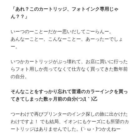
「あれ？このカートリッジ、フォトインク専用じゃ
ん？？」
いーつのーことーだかー思いだしてごーらんー。
あんなーことー、こんなーことー、あーったーでしょ
ー。
いつかカートリッジがぶっ壊れて、お店に買いに行った
らフォト用しか売ってなくて仕方なく買ってきた数年前
の自分。
そんなことをすっかり忘れて普通のカラーインクを買っ
てきてしまった数ヶ月前の自分(つД｀)乙
つーわけで再びプリンターのインク探しの旅に出かけた
わけですよ！ でも結局、イオンにもケーズにも所望のカ
ートリッジはありませんでした。(´・ω・`)つかえねー