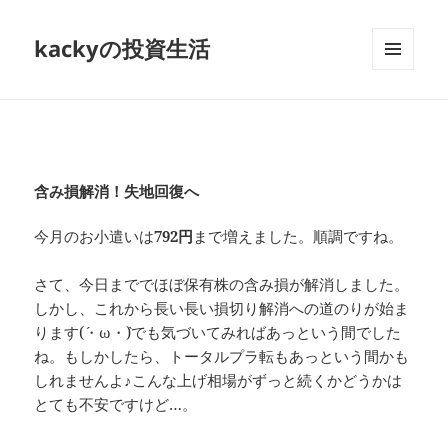
kackyの投資生活
メニュ
ーとウ
ィジェ
ット
含み損解消！失地回復へ
今月のお小遣いは
792円
まで増えました。順調ですね。
さて、今日まででほぼ保有株の含み損が解消しました。
しかし、これから長い長い損切り解消への道のりが始ま
ります(´・ω・`)でも気づいてみればあっという間でした
ね。もしかしたら、トータルプラ転もあっという間かも
しれませんよ♪こんな上げ相場がずっと続くかどうかは
とても不安ですけど…。