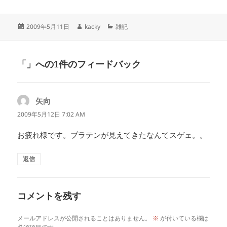
投
作
カ
2009年5月11日
kacky
雑記
稿
成
テ
日:
者
ゴ
リ
「」への1件のフィードバック
ー
矢向
よ
り:
2009年5月12日 7:02 AM
お疲れ様です。プラテンが見えてきたなんてスゲェ。。
返信
コメントを残す
メールアドレスが公開されることはありません。
※
が付いている欄は