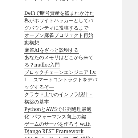
DeFiで暗号資産を盗まれかけた
私がホワイトハッカーとしてバ
グバウンティに投稿するまで
オープン麻雀プロジェクト再始
動構想
麻雀AIをざっと説明する
あなたのメモリはどこから来て
る？malloc入門
ブロックチェーンエンジニア Lv.
1 —スマートコントラクトをデバ
ッグするぞ—
クラウド上でのインフラ設計・
構築の基本
PythonとAWSで並列処理最適
化: パフォーマンス向上の鍵
ゲームのサーバを作ろう with
Django REST Framework