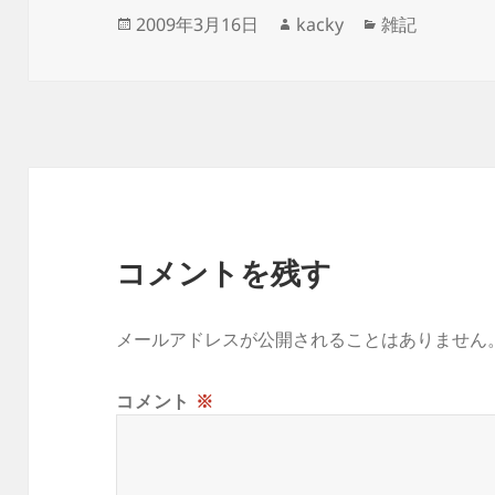
投
作
カ
2009年3月16日
kacky
雑記
稿
成
テ
日:
者
ゴ
リ
ー
コメントを残す
メールアドレスが公開されることはありません
コメント
※