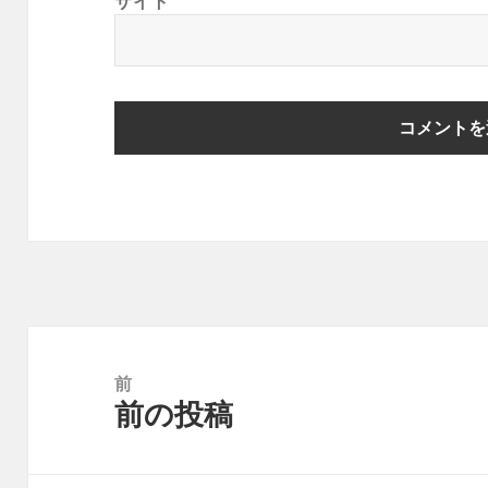
サイト
投
稿
前
前の投稿
ナ
前
ビ
の
ゲ
投