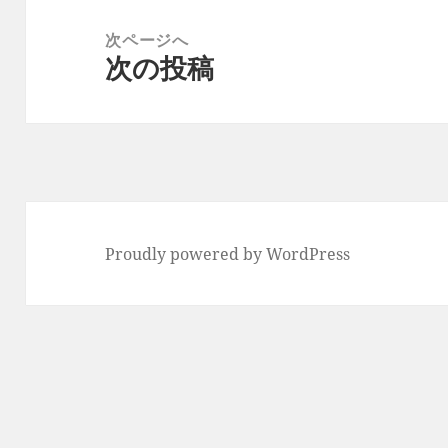
ー
稿:
次ページへ
シ
次の投稿
次
ョ
の
ン
投
稿:
Proudly powered by WordPress