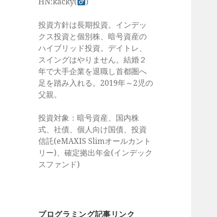
HN:kacky(
)
投資方針は長期投資。インデッ
クス投資と個別株、暗号資産の
ハイブリッド投資。デイトレ、
スイングはやりません。結婚２
年で大手企業を退職し首都圏へ
足を踏み入れる。2019年～2児の
父親。
投資対象：暗号資産、国内株
式、社債、個人向け国債、投資
信託(eMAXIS Slimオールカント
リー)、確定拠出年金(インデック
スファンド)
プログラミング記事リンク