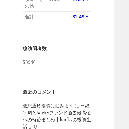
の他
合計
+82.49%
総訪問者数
539461
最近のコメント
仮想通貨投資に悩みます
に
日経
平均とkackyファンド過去最高値
への軌跡まとめ | kackyの投資生
活
より