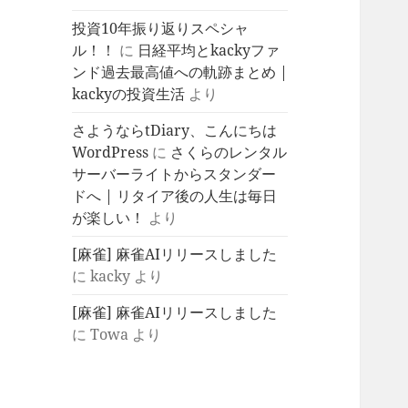
投資10年振り返りスペシャ
ル！！
に
日経平均とkackyファ
ンド過去最高値への軌跡まとめ |
kackyの投資生活
より
さようならtDiary、こんにちは
WordPress
に
さくらのレンタル
サーバーライトからスタンダー
ドへ | リタイア後の人生は毎日
が楽しい！
より
[麻雀] 麻雀AIリリースしました
に
kacky
より
[麻雀] 麻雀AIリリースしました
に
Towa
より