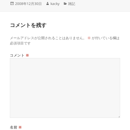
投
作
カ
2008年12月30日
kacky
雑記
稿
成
テ
日:
者
ゴ
リ
コメントを残す
ー
メールアドレスが公開されることはありません。
※
が付いている欄は
必須項目です
コメント
※
名前
※