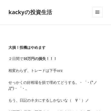
kackyの投資生活
メニュ
ーとウ
ィジェ
ット
大損！投機はやめます
２日間で
10万円の損失！！！
相変わらず、トレードは下手orz
せっかくの好相場を損で埋めてどうする。・゜・(*ノ
Д`*)・゜・。
もう、日記のネタにするしかないな（ ´∀｀）ノ