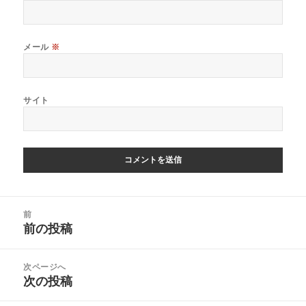
メール
※
サイト
投
前
稿
前の投稿
前
ナ
の
ビ
投
次ページへ
ゲ
稿:
次の投稿
次
ー
の
シ