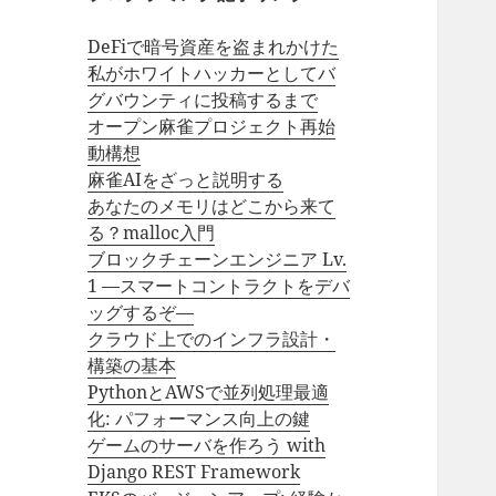
DeFiで暗号資産を盗まれかけた
私がホワイトハッカーとしてバ
グバウンティに投稿するまで
オープン麻雀プロジェクト再始
動構想
麻雀AIをざっと説明する
あなたのメモリはどこから来て
る？malloc入門
ブロックチェーンエンジニア Lv.
1 —スマートコントラクトをデバ
ッグするぞ—
クラウド上でのインフラ設計・
構築の基本
PythonとAWSで並列処理最適
化: パフォーマンス向上の鍵
ゲームのサーバを作ろう with
Django REST Framework