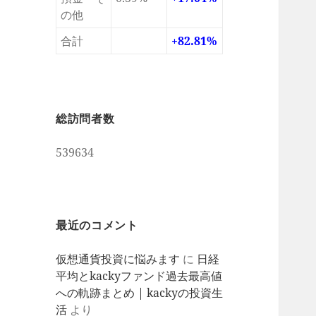
の他
合計
+82.81%
総訪問者数
539634
最近のコメント
仮想通貨投資に悩みます
に
日経
平均とkackyファンド過去最高値
への軌跡まとめ | kackyの投資生
活
より