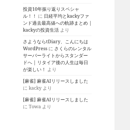
投資10年振り返りスペシャ
ル！！
に
日経平均とkackyファ
ンド過去最高値への軌跡まとめ |
kackyの投資生活
より
さようならtDiary、こんにちは
WordPress
に
さくらのレンタル
サーバーライトからスタンダー
ドへ | リタイア後の人生は毎日
が楽しい！
より
[麻雀] 麻雀AIリリースしました
に
kacky
より
[麻雀] 麻雀AIリリースしました
に
Towa
より