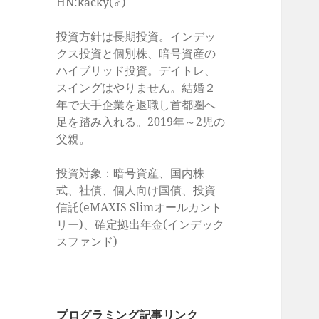
HN:kacky(♂)
投資方針は長期投資。インデッ
クス投資と個別株、暗号資産の
ハイブリッド投資。デイトレ、
スイングはやりません。結婚２
年で大手企業を退職し首都圏へ
足を踏み入れる。2019年～2児の
父親。
投資対象：暗号資産、国内株
式、社債、個人向け国債、投資
信託(eMAXIS Slimオールカント
リー)、確定拠出年金(インデック
スファンド)
プログラミング記事リンク