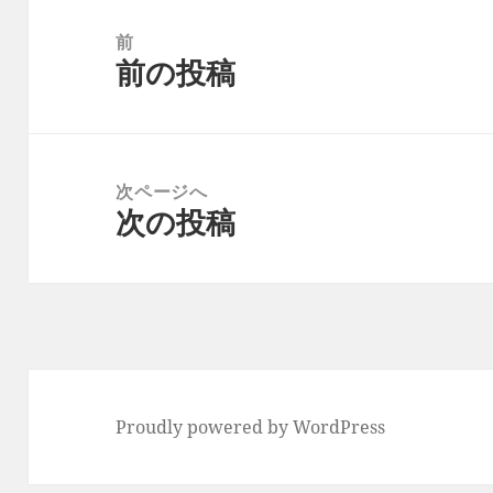
投
稿
前
前の投稿
ナ
前
ビ
の
ゲ
投
ー
稿:
次ページへ
シ
次の投稿
次
ョ
の
ン
投
稿:
Proudly powered by WordPress