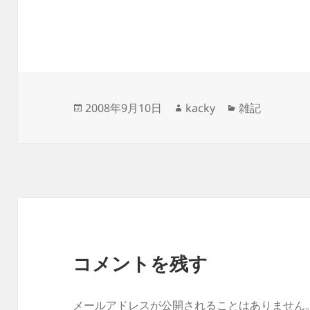
投
作
カ
2008年9月10日
kacky
雑記
稿
成
テ
日:
者
ゴ
リ
ー
コメントを残す
メールアドレスが公開されることはありません