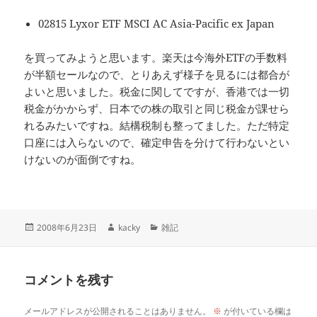
02815 Lyxor ETF MSCI AC Asia-Pacific ex Japan
を買ってみようと思います。楽天は今海外ETFの手数料
が半額セールなので、とりあえず様子を見るには都合が
よいと思いました。税金に関してですが、香港では一切
税金がかからず、日本での株の取引と同じ税金が課せら
れるみたいですね。結構税制も整ってました。ただ特定
口座には入らないので、確定申告を分けて行わないとい
けないのが面倒ですね。
投
作
カ
2008年6月23日
kacky
雑記
稿
成
テ
日:
者
ゴ
リ
コメントを残す
ー
メールアドレスが公開されることはありません。
※
が付いている欄は