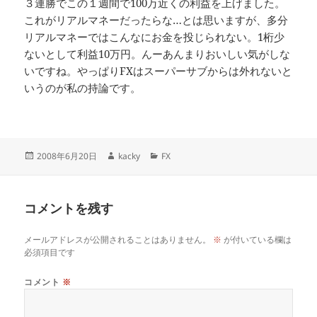
３連勝でこの１週間で100万近くの利益を上げました。
これがリアルマネーだったらな…とは思いますが、多分
リアルマネーではこんなにお金を投じられない。1桁少
ないとして利益10万円。んーあんまりおいしい気がしな
いですね。やっぱりFXはスーパーサブからは外れないと
いうのが私の持論です。
投
作
カ
2008年6月20日
kacky
FX
稿
成
テ
日:
者
ゴ
リ
コメントを残す
ー
メールアドレスが公開されることはありません。
※
が付いている欄は
必須項目です
コメント
※