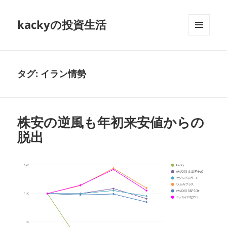
kackyの投資生活
メニュ
ーとウ
ィジェ
ット
タグ:
イラン情勢
株安の逆風も年初来安値からの
脱出