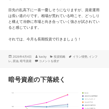
目先の乱高下に一喜一憂しそうになりますが、資産運用
は長い道のりです。相場が荒れている時こそ、どっしり
と構えて冷静に市場と向き合っていく強さが試されてい
ると感じています。
それでは、今月も長期投資で行きましょう！
投
作
カ
タ
2026年4月4日
kacky
投資戦略
イラン情勢
,
インフ
稿
成
株安の逆風も年初来安値からの脱出 に
テ
グ
レ
,
原油
,
暗号資産
コメントを残す
日:
者
ゴ
リ
ー
暗号資産の下落続く