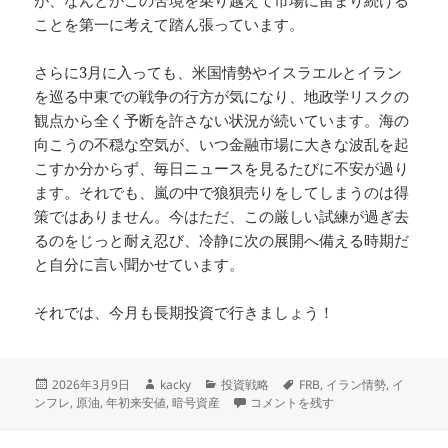
ことを第一に考えて踏ん張っています。
さらに3月に入っても、米国情勢やイスラエルとイラン
を巡る中東での戦争の行方が気になり、地政学リスクの
観点から全く予断を許さない状況が続いています。海の
向こうの不穏な空気が、いつ金融市場に大きな波乱を起
こすか分からず、毎日ニュースを見るたびに不安が過り
ます。それでも、嵐の中で狼狽売りをしてしまうのは得
策ではありません。今はただ、この厳しい試練が過ぎ去
るのをじっと耐え忍び、冷静に次の展開へ備える時期だ
と自分に言い聞かせています。
それでは、今月も長期投資で行きましょう！
投
作
カ
タ
2026年3月9日
kacky
投資戦略
FRB
,
イラン情勢
,
イ
稿
成
テ
暗号資産の下落続く に
グ
ンフレ
,
原油
,
年初来安値
,
暗号資産
コメントを残す
日:
者
ゴ
リ