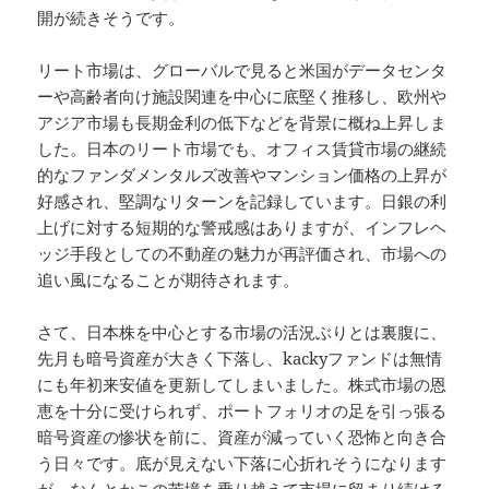
開が続きそうです。
リート市場は、グローバルで見ると米国がデータセンタ
ーや高齢者向け施設関連を中心に底堅く推移し、欧州や
アジア市場も長期金利の低下などを背景に概ね上昇しま
した。日本のリート市場でも、オフィス賃貸市場の継続
的なファンダメンタルズ改善やマンション価格の上昇が
好感され、堅調なリターンを記録しています。日銀の利
上げに対する短期的な警戒感はありますが、インフレヘ
ッジ手段としての不動産の魅力が再評価され、市場への
追い風になることが期待されます。
さて、日本株を中心とする市場の活況ぶりとは裏腹に、
先月も暗号資産が大きく下落し、kackyファンドは無情
にも年初来安値を更新してしまいました。株式市場の恩
恵を十分に受けられず、ポートフォリオの足を引っ張る
暗号資産の惨状を前に、資産が減っていく恐怖と向き合
う日々です。底が見えない下落に心折れそうになります
が、なんとかこの苦境を乗り越えて市場に留まり続ける