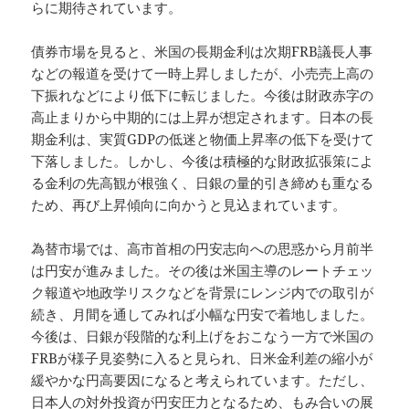
らに期待されています。
債券市場を見ると、米国の長期金利は次期FRB議長人事
などの報道を受けて一時上昇しましたが、小売売上高の
下振れなどにより低下に転じました。今後は財政赤字の
高止まりから中期的には上昇が想定されます。日本の長
期金利は、実質GDPの低迷と物価上昇率の低下を受けて
下落しました。しかし、今後は積極的な財政拡張策によ
る金利の先高観が根強く、日銀の量的引き締めも重なる
ため、再び上昇傾向に向かうと見込まれています。
為替市場では、高市首相の円安志向への思惑から月前半
は円安が進みました。その後は米国主導のレートチェッ
ク報道や地政学リスクなどを背景にレンジ内での取引が
続き、月間を通してみれば小幅な円安で着地しました。
今後は、日銀が段階的な利上げをおこなう一方で米国の
FRBが様子見姿勢に入ると見られ、日米金利差の縮小が
緩やかな円高要因になると考えられています。ただし、
日本人の対外投資が円安圧力となるため、もみ合いの展