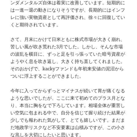
ンダメンタルズ自体は着実に改善しています。短期的に
は一進一退の動きになりそうですが、長期的にはインフ
レに強い実物資産として再評価され、徐々に回復してい
くと期待されています。
さて、月末にかけて日米ともに株式市場が大きく崩れ、
苦しい風が吹き荒れた3月でした。しかし、そんな市場
の波乱を横目に、ずっと足を引っ張っていた暗号資産が
ようやく息を吹き返し、大きく持ち直してくれました。
そのおかげで、kackyファンドも年初来安値の泥沼から
ついに浮上することができました。
今年に入ってからずっとマイナスが続いて胃が痛くなる
ような思いでしたが、ここに来て初めてのプラス月とな
り、本当に胸をなで下ろしています。相場全体が重苦し
い空気に包まれる中で、自分を信じて握り続けた結果が
少しでも報われた気がして、とても嬉しいです。まだま
だ地政学リスクなど不安要素は山積みですが、この小さ
な兆しを大切にしたいと思います。