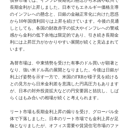
長期金利が上昇しました。日本でもエネルギー価格主導
のインフレへの懸念と、日銀の金融正常化に向けた思惑
から10年国債利回りは上昇を続けています。今後の見通
しとしても、各国の財政赤字の拡大やインフレへの警戒
感から金利の低下余地は限定的であり、引き続き長期金
利には上昇圧力がかかりやすい展開が続くと見込まれて
います。
為替市場は、中東情勢を受けた有事のドル買いが顕著と
なり、強い米ドル高の展開となりました。今後は日銀が
利上げ姿勢を示す一方で、米国のFRBが様子見を続ける
との見方から日米金利差を意識した円高圧力もあります
が、日本の対外投資拡大などの円安要因と拮抗し、しば
らくはもみ合いの相場が続くと考えられます。
リート市場も長期金利上昇の煽りを受け、グローバル全
体で下落しました。日本のリート市場でも金利上昇が足
枷となりましたが、オフィス需要や賃貸住宅市場のファ