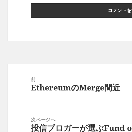
投
稿
前
EthereumのMerge間近
ナ
前
ビ
の
ゲ
投
ー
稿:
次ページへ
シ
投信ブロガーが選ぶFund of t
次