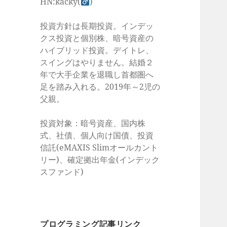
HN:kacky(
)
投資方針は長期投資。インデッ
クス投資と個別株、暗号資産の
ハイブリッド投資。デイトレ、
スイングはやりません。結婚２
年で大手企業を退職し首都圏へ
足を踏み入れる。2019年～2児の
父親。
投資対象：暗号資産、国内株
式、社債、個人向け国債、投資
信託(eMAXIS Slimオールカント
リー)、確定拠出年金(インデック
スファンド)
プログラミング記事リンク