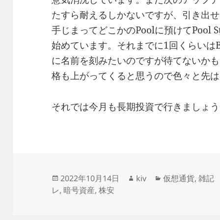
たすら耐えるしかないですが、引き出せるよう
手じまってどこかのPoolに預けてPool 
始めています。それまでに1回くらいはBlock
に名前を刻みたいのですが待てないかも
格も上がってくると思うので色々と先は
それでは今月も長期投資で行きましょう
投
作
カ
2022年10月14日
kiv
仮想通貨
,
雑記
稿
成
テ
レ
,
暗号資産
,
株安
日:
者
ゴ
リ