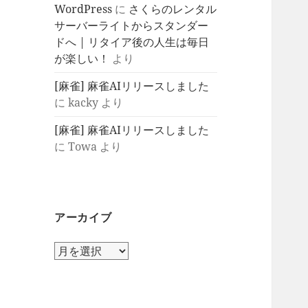
WordPress
に
さくらのレンタル
サーバーライトからスタンダー
ドへ | リタイア後の人生は毎日
が楽しい！
より
[麻雀] 麻雀AIリリースしました
に
kacky
より
[麻雀] 麻雀AIリリースしました
に
Towa
より
アーカイブ
ア
ー
カ
イ