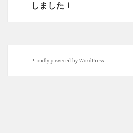
ョ
しました！
の
ン
投
稿:
Proudly powered by WordPress