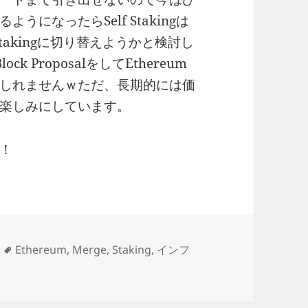
になったらSelf Stakingは
Stakingに切り替えようかと検討し
 ProposalをしてEthereum
しれませんｗただ、長期的には価
楽しみにしています。
！
タ
Ethereum
,
Merge
,
Staking
,
インフ
グ