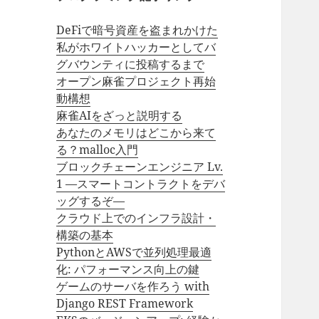
DeFiで暗号資産を盗まれかけた
私がホワイトハッカーとしてバ
グバウンティに投稿するまで
オープン麻雀プロジェクト再始
動構想
麻雀AIをざっと説明する
あなたのメモリはどこから来て
る？malloc入門
ブロックチェーンエンジニア Lv.
1 —スマートコントラクトをデバ
ッグするぞ—
クラウド上でのインフラ設計・
構築の基本
PythonとAWSで並列処理最適
化: パフォーマンス向上の鍵
ゲームのサーバを作ろう with
Django REST Framework