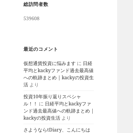
総訪問者数
539608
最近のコメント
仮想通貨投資に悩みます
に
日経
平均とkackyファンド過去最高値
への軌跡まとめ | kackyの投資生
活
より
投資10年振り返りスペシャ
ル！！
に
日経平均とkackyファ
ンド過去最高値への軌跡まとめ |
kackyの投資生活
より
さようならtDiary、こんにちは