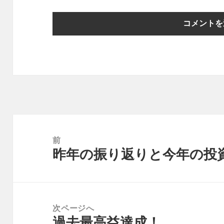
投
稿
前
昨年の振り返りと今年の投
ナ
前
ビ
の
ゲ
投
ー
稿:
次ページへ
シ
過去最高益達成！
次