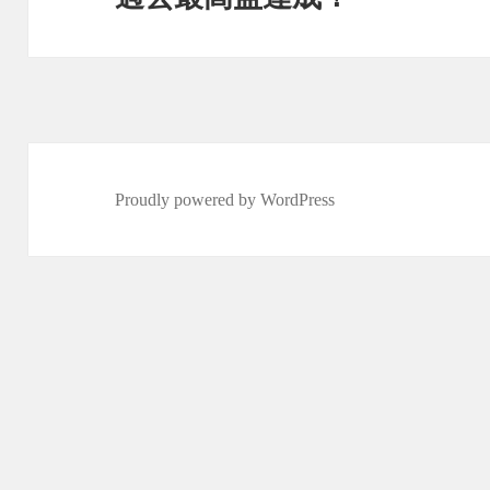
ョ
の
ン
投
稿:
Proudly powered by WordPress