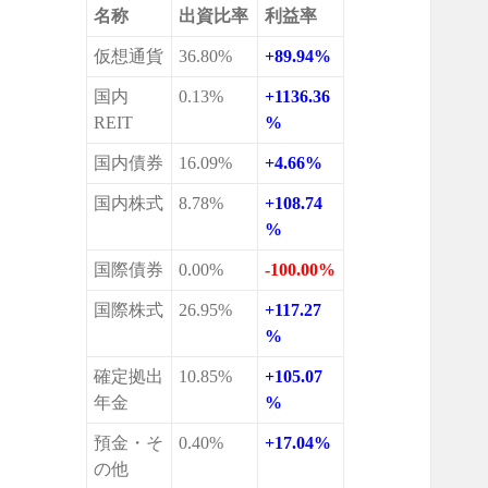
名称
出資比率
利益率
仮想通貨
36.80%
+89.94%
国内
0.13%
+1136.36
REIT
%
国内債券
16.09%
+4.66%
国内株式
8.78%
+108.74
%
国際債券
0.00%
-100.00%
国際株式
26.95%
+117.27
%
確定拠出
10.85%
+105.07
年金
%
預金・そ
0.40%
+17.04%
の他