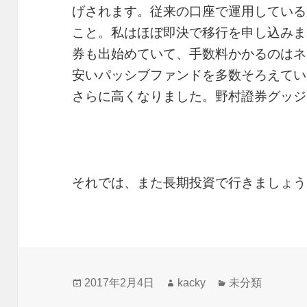
げされます。従来の口座で運用している
こと。私はほぼ即決で移行を申し込みま
券も出始めていて、手数料かかるのはネ
安いパッシブファンドを多数そろえてい
さらに高くなりました。野村證券グッジ
それでは、また長期投資で行きましょう
投
作
カ
2017年2月4日
kacky
未分類
稿
成
テ