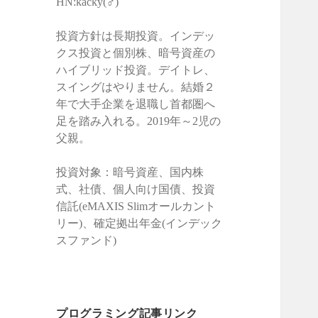
HN:kacky(♂)
投資方針は長期投資。インデッ
クス投資と個別株、暗号資産の
ハイブリッド投資。デイトレ、
スイングはやりません。結婚２
年で大手企業を退職し首都圏へ
足を踏み入れる。2019年～2児の
父親。
投資対象：暗号資産、国内株
式、社債、個人向け国債、投資
信託(eMAXIS Slimオールカント
リー)、確定拠出年金(インデック
スファンド)
プログラミング記事リンク