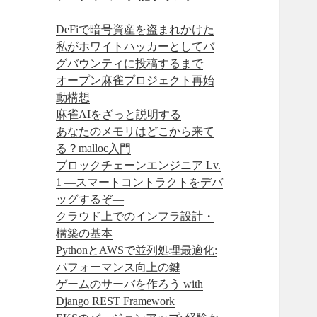
DeFiで暗号資産を盗まれかけた
私がホワイトハッカーとしてバ
グバウンティに投稿するまで
オープン麻雀プロジェクト再始
動構想
麻雀AIをざっと説明する
あなたのメモリはどこから来て
る？malloc入門
ブロックチェーンエンジニア Lv.
1 —スマートコントラクトをデバ
ッグするぞ—
クラウド上でのインフラ設計・
構築の基本
PythonとAWSで並列処理最適化:
パフォーマンス向上の鍵
ゲームのサーバを作ろう with
Django REST Framework