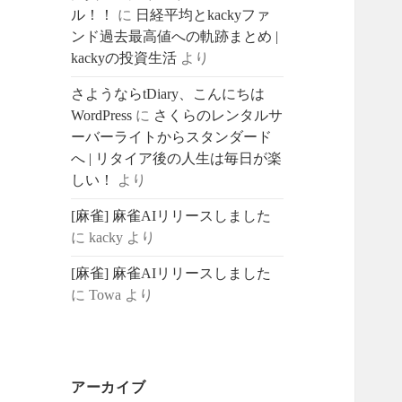
ル！！
に
日経平均とkackyファ
ンド過去最高値への軌跡まとめ |
kackyの投資生活
より
さようならtDiary、こんにちは
WordPress
に
さくらのレンタルサ
ーバーライトからスタンダード
へ | リタイア後の人生は毎日が楽
しい！
より
[麻雀] 麻雀AIリリースしました
に
kacky
より
[麻雀] 麻雀AIリリースしました
に
Towa
より
アーカイブ