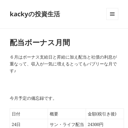
kackyの投資生活
メニュ
ーとウ
ィジェ
ット
配当ボーナス月間
６月はボーナス支給日と昇給に加え配当と社債の利息が
重なって、収入が一気に増えるとってもバブリーな月で
す♪
今月予定の備忘録です。
日付
概要
金額(税引き後)
24日
サン・ライフ配当
24300円