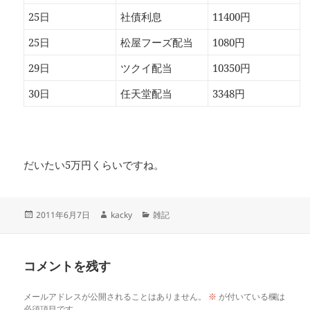
25日
社債利息
11400円
25日
松屋フーズ配当
1080円
29日
ツクイ配当
10350円
30日
任天堂配当
3348円
だいたい5万円くらいですね。
投
作
カ
2011年6月7日
kacky
雑記
稿
成
テ
日:
者
ゴ
リ
コメントを残す
ー
メールアドレスが公開されることはありません。
※
が付いている欄は
必須項目です