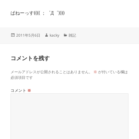
ぱねーっす(((( ；゜Д゜))))
投
作
カ
2011年5月6日
kacky
雑記
稿
成
テ
日:
者
ゴ
リ
コメントを残す
ー
メールアドレスが公開されることはありません。
※
が付いている欄は
必須項目です
コメント
※