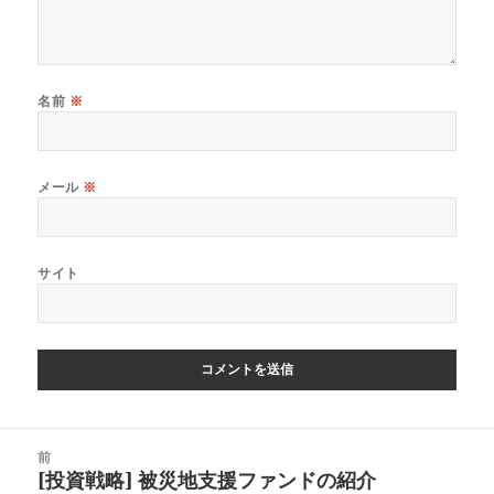
名前
※
メール
※
サイト
投
前
稿
[投資戦略] 被災地支援ファンドの紹介
前