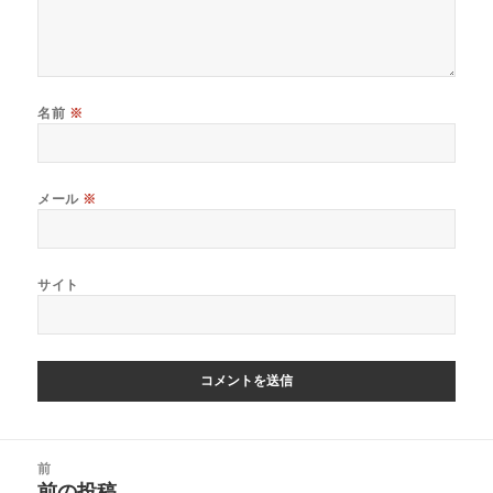
名前
※
メール
※
サイト
投
前
稿
前の投稿
前