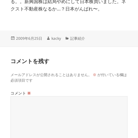
る。。新興国株は結局やめにして日本株買いました。ネ
クスト不動産株なるか…？日本がんばれ〜。
投
作
カ
2009年6月25日
kacky
記事紹介
稿
成
テ
日:
者
ゴ
リ
コメントを残す
ー
メールアドレスが公開されることはありません。
※
が付いている欄は
必須項目です
コメント
※