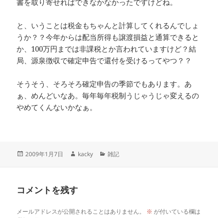
書を取り寄せればできなかなかったですけどね。
と、いうことは税金もちゃんと計算してくれるんでしょ
うか？？今年からは配当所得も譲渡損益と通算できると
か、100万円までは非課税とか言われていますけど？結
局、源泉徴収で確定申告で還付を受けるってやつ？？
そうそう、そろそろ確定申告の季節でもあります。あ
ぁ、めんどいなあ。毎年毎年税制うじゃうじゃ変えるの
やめてくんないかなぁ。
投
作
カ
2009年1月7日
kacky
雑記
稿
成
テ
日:
者
ゴ
リ
コメントを残す
ー
メールアドレスが公開されることはありません。
※
が付いている欄は