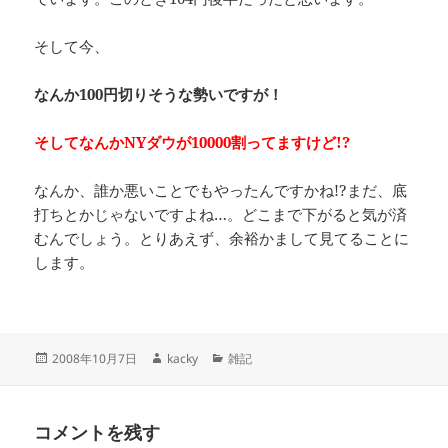
そして今、
なんか100円切りそうな勢いですが！
そしてなんかNYダウが10000割ってますけど!?
なんか、誰か悪いことでもやったんですかね!?まだ、底
打ちとかじゃないですよね…。どこまで下がると気が済
むんでしょう。とりあえず、余裕かまして見てることに
します。
投
作
カ
2008年10月7日
kacky
雑記
稿
成
テ
日:
者
ゴ
リ
コメントを残す
ー