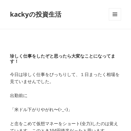
kackyの投資生活
メニュ
ーとウ
ィジェ
ット
珍しく仕事をしたぞと思ったら大変なことになってま
す！
今日は珍しく仕事をびっちりして、１日まったく相場を
見ていませんでした。
出勤前に
「米ドル下がりやがれ〜(>_<)」
と念をこめて仮想マネーをショート(全力)したのは覚え
ています。このとき104円後半だったと思います。