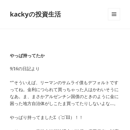
kackyの投資生活
メニュ
ーとウ
ィジェ
ット
やっぱ持ってたか
9/16の日記より
“”そういえば、リーマンのサムライ債もデフォルトです
ってね。金利につられて買っちゃった人はかわいそうに
なあ。ま、まさかアルゼンチン国債のときのように金に
困った地方自治体がしこたま買ってたりしないよな…。
やっぱり持ってましたΣ（‾□‾lll）！！