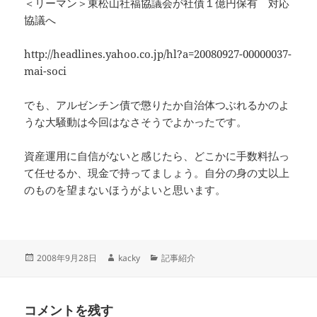
＜リーマン＞東松山社福協議会が社債１億円保有 対応
協議へ
http://headlines.yahoo.co.jp/hl?a=20080927-00000037-
mai-soci
でも、アルゼンチン債で懲りたか自治体つぶれるかのよ
うな大騒動は今回はなさそうでよかったです。
資産運用に自信がないと感じたら、どこかに手数料払っ
て任せるか、現金で持ってましょう。自分の身の丈以上
のものを望まないほうがよいと思います。
投
作
カ
2008年9月28日
kacky
記事紹介
稿
成
テ
日:
者
ゴ
リ
コメントを残す
ー