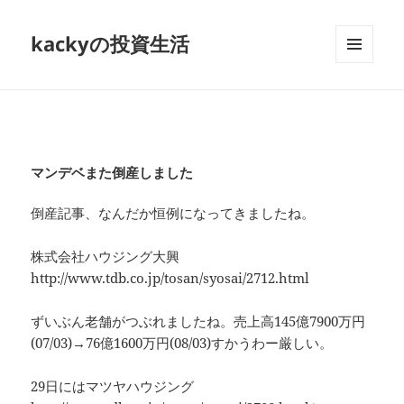
kackyの投資生活
メニュ
ーとウ
ィジェ
ット
マンデベまた倒産しました
倒産記事、なんだか恒例になってきましたね。
株式会社ハウジング大興
http://www.tdb.co.jp/tosan/syosai/2712.html
ずいぶん老舗がつぶれましたね。売上高145億7900万円
(07/03)→76億1600万円(08/03)すかうわー厳しい。
29日にはマツヤハウジング