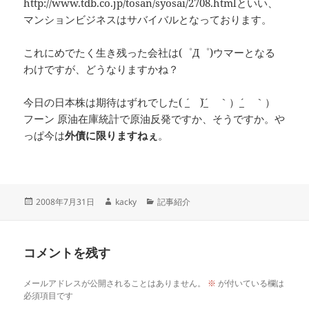
http://www.tdb.co.jp/tosan/syosai/2708.htmlといい、
マンションビジネスはサバイバルとなっております。
これにめでたく生き残った会社は(゜Д゜)ウマーとなる
わけですが、どうなりますかね？
今日の日本株は期待はずれでした( ´_ゝ`)´_ゝ｀）´_ゝ｀）
フーン 原油在庫統計で原油反発ですか、そうですか。や
っぱ今は
外債に限りますねぇ
。
投
作
カ
2008年7月31日
kacky
記事紹介
稿
成
テ
日:
者
ゴ
リ
コメントを残す
ー
メールアドレスが公開されることはありません。
※
が付いている欄は
必須項目です