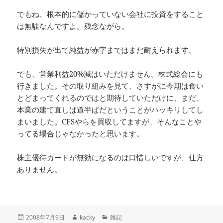
でもね、根本的に儲かっていない会社に投資をすること
は無駄なんですよ。残念ながら。
特別損失が出て純益が赤字まではまだ耐えられます。
でも、営業利益20%減はいただけません。株式総会にも
行きました。その取り組みを見て、さすがに今期は食い
とどまってくれるのではと期待していただけに、まだ、
本業の建て直しは道半ばだということがハッキリしてし
まいました。CFSやらを買収してますが、そんなことや
ってる場合じゃなかったと思います。
株主優待カードが無効になるのは口惜しいですが、仕方
ありません。
投
作
カ
2008年7月9日
kacky
雑記