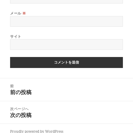
メール
※
サイト
投
前
稿
前の投稿
前
ナ
の
ビ
投
次ページへ
ゲ
稿:
次の投稿
次
ー
の
シ
投
ョ
Proudly powered by WordPress