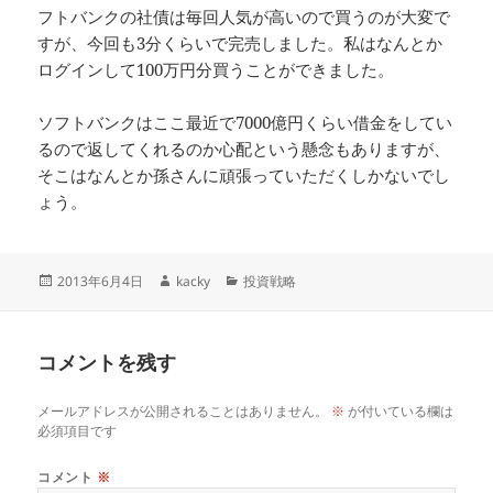
フトバンクの社債は毎回人気が高いので買うのが大変で
すが、今回も3分くらいで完売しました。私はなんとか
ログインして100万円分買うことができました。
ソフトバンクはここ最近で7000億円くらい借金をしてい
るので返してくれるのか心配という懸念もありますが、
そこはなんとか孫さんに頑張っていただくしかないでし
ょう。
投
作
カ
2013年6月4日
kacky
投資戦略
稿
成
テ
日:
者
ゴ
リ
コメントを残す
ー
メールアドレスが公開されることはありません。
※
が付いている欄は
必須項目です
コメント
※