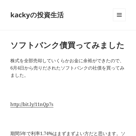
kackyの投資生活
メニュ
ーとウ
ィジェ
ット
ソフトバンク債買ってみました
株式を全部売却していくらかお金に余裕ができたので、
6月4日から売りだされたソフトバンクの社債を買ってみ
ました。
http://bit.ly/11nQp7s
期間5年で利率1.74%はまずまずよい方だと思います。ソ