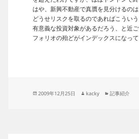
はや、新興不動産で真贋を見分けるのは
どうせリスクを取るのであればこういう
有意義な投資対象があるだろう、と近ご
フォリオの殆どがインデックスになって
投
作
カ
2009年12月25日
kacky
記事紹介
稿
成
テ
日:
者
ゴ
リ
ー