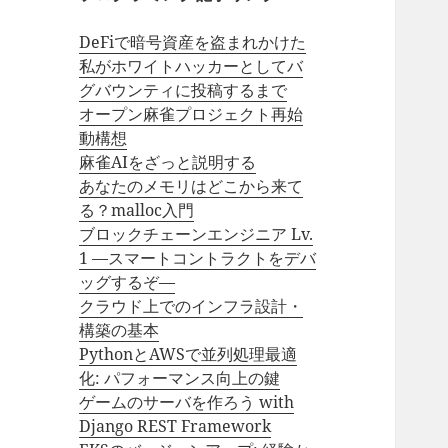
DeFiで暗号資産を盗まれかけた
私がホワイトハッカーとしてバ
グバウンティに投稿するまで
オープン麻雀プロジェクト再始
動構想
麻雀AIをざっと説明する
あなたのメモリはどこから来て
る？malloc入門
ブロックチェーンエンジニア Lv.
1 —スマートコントラクトをデバ
ッグするぞ—
クラウド上でのインフラ設計・
構築の基本
PythonとAWSで並列処理最適
化: パフォーマンス向上の鍵
ゲームのサーバを作ろう with
Django REST Framework