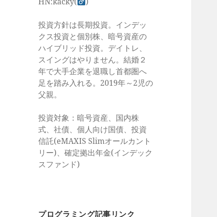
HN:kacky(
)
投資方針は長期投資。インデッ
クス投資と個別株、暗号資産の
ハイブリッド投資。デイトレ、
スイングはやりません。結婚２
年で大手企業を退職し首都圏へ
足を踏み入れる。2019年～2児の
父親。
投資対象：暗号資産、国内株
式、社債、個人向け国債、投資
信託(eMAXIS Slimオールカント
リー)、確定拠出年金(インデック
スファンド)
プログラミング記事リンク