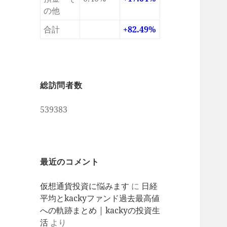
の他
合計
+82.49%
総訪問者数
539383
最近のコメント
仮想通貨投資に悩みます
に
日経
平均とkackyファンド過去最高値
への軌跡まとめ | kackyの投資生
活
より