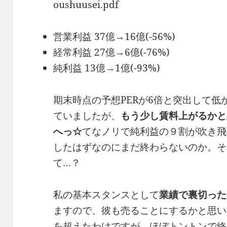
oushuusei.pdf
営業利益 37億→16億(-56%)
経常利益 27億→6億(-76%)
純利益 13億→1億(-93%)
期末時点の予想PERが6倍と突出して
ていましたが、
もう少し賃料上がるかと
へっ☆
てなノリで純利益の９割が吹き飛
したはずなのにまだ終わらないのか。そ
て…？
私の基本スタンスとして
業績で裏切った
ますので、彼も売ることにするかと思い
を超えたわけですが、ほぼトントンで終