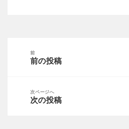
投
稿
前
前の投稿
ナ
前
ビ
の
ゲ
投
ー
稿:
次ページへ
シ
次の投稿
次
ョ
の
ン
投
稿: