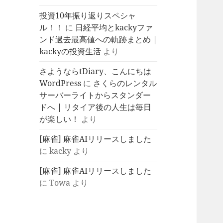
投資10年振り返りスペシャ
ル！！
に
日経平均とkackyファ
ンド過去最高値への軌跡まとめ |
kackyの投資生活
より
さようならtDiary、こんにちは
WordPress
に
さくらのレンタル
サーバーライトからスタンダー
ドへ | リタイア後の人生は毎日
が楽しい！
より
[麻雀] 麻雀AIリリースしました
に
kacky
より
[麻雀] 麻雀AIリリースしました
に
Towa
より