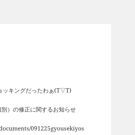
ョッキングだったわぁ(T▽T)
個別）の修正に関するお知らせ
w/documents/091225gyousekiyos