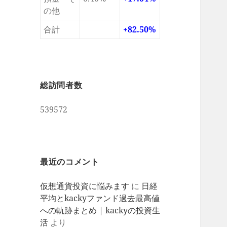
の他
合計
+82.50%
総訪問者数
539572
最近のコメント
仮想通貨投資に悩みます
に
日経
平均とkackyファンド過去最高値
への軌跡まとめ | kackyの投資生
活
より