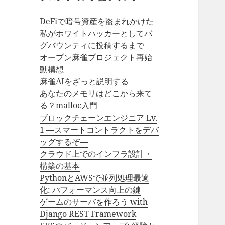
DeFiで暗号資産を盗まれかけた
私がホワイトハッカーとしてバ
グバウンティに投稿するまで
オープン麻雀プロジェクト再始
動構想
麻雀AIをざっと説明する
あなたのメモリはどこから来て
る？malloc入門
ブロックチェーンエンジニア Lv.
1 —スマートコントラクトをデバ
ッグするぞ—
クラウド上でのインフラ設計・
構築の基本
PythonとAWSで並列処理最適
化: パフォーマンス向上の鍵
ゲームのサーバを作ろう with
Django REST Framework