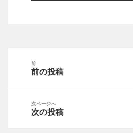
投
稿
前
前の投稿
ナ
前
ビ
の
ゲ
投
ー
稿:
次ページへ
シ
次の投稿
次
ョ
の
ン
投