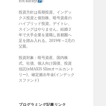
HN:kacky(
)
投資方針は長期投資。インデッ
クス投資と個別株、暗号資産の
ハイブリッド投資。デイトレ、
スイングはやりません。結婚２
年で大手企業を退職し首都圏へ
足を踏み入れる。2019年～2児の
父親。
投資対象：暗号資産、国内株
式、社債、個人向け国債、投資
信託(eMAXIS Slimオールカント
リー)、確定拠出年金(インデック
スファンド)
プログラミング記事リンク