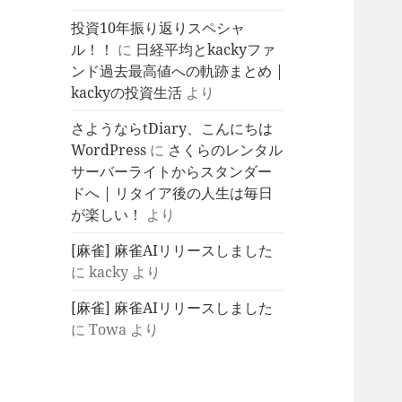
投資10年振り返りスペシャ
ル！！
に
日経平均とkackyファ
ンド過去最高値への軌跡まとめ |
kackyの投資生活
より
さようならtDiary、こんにちは
WordPress
に
さくらのレンタル
サーバーライトからスタンダー
ドへ | リタイア後の人生は毎日
が楽しい！
より
[麻雀] 麻雀AIリリースしました
に
kacky
より
[麻雀] 麻雀AIリリースしました
に
Towa
より