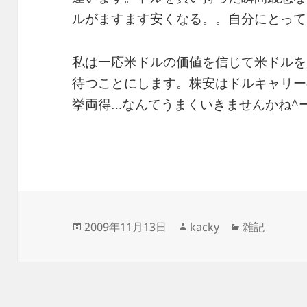
ルがますます安くなる。。自分にとって
私は一応米ドルの価値を信じて米ドルを
待つことにします。株安はドルキャリー
挙両得…なんてうまくいきませんかね^
投
作
カ
2009年11月13日
kacky
雑記
稿
成
テ
日:
者
ゴ
リ
ー