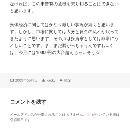
なければ、この未曾有の危機を乗り切ることはできない
と思います。
実体経済に関してはかなり厳しい状況が続くと思いま
す。しかし、市場に関しては大分と資金の流れが戻って
きたように思います。その点は投資家としては非常にう
れしいことです。ま、まだ騰がっちゃうんですね…ぐ
は。今月には10000円の大台超えちゃいそう☆
投
作
カ
2009年6月1日
kacky
雑記
稿
成
テ
日:
者
ゴ
リ
コメントを残す
ー
メールアドレスが公開されることはありません。
※
が付いている欄は
必須項目です