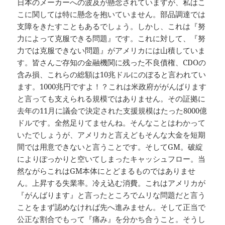
日本のメーカーへの波及が懸念されていますが、私はこ
こに関しては特に懸念を抱いていません。部品調達では
支障をきたすこともあるでしょう。しかし、これは『努
力によって克服できる問題』です。これに対して、『努
力では克服できない問題』がアメリカには山積していま
す。皆さんご存知の金融機関に残った不良債権、CDOの
含み損、これらの総額は10兆ドルにのぼると言われてい
ます。1000兆円ですよ！？これは米政府ががんばります
と言っても支えられる規模ではありません。その証拠に
去年の11月に議会で決定された支援規模はたった8000億
ドルです。全然足りてませんね。そんなことはわかって
いたでしょうが、アメリカと言えどもそんな大金を短期
間では用意できないと言うことです。そしてGM。破綻
によりぽっかりと空いてしまったキャッシュフロー。当
然ながらこれはGM本体にとどまるものではありませ
ん。上昇する失業率。冷え込む消費。これはアメリカが
『がんばります』と言ったところでムリな問題だと言う
ことをまず認めなければ先へ進みません。そして正当で
公正な割合でもって『痛み』を分かち合うこと。そうし