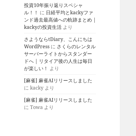
投資10年振り返りスペシャ
ル！！
に
日経平均とkackyファ
ンド過去最高値への軌跡まとめ |
kackyの投資生活
より
さようならtDiary、こんにちは
WordPress
に
さくらのレンタル
サーバーライトからスタンダー
ドへ | リタイア後の人生は毎日
が楽しい！
より
[麻雀] 麻雀AIリリースしました
に
kacky
より
[麻雀] 麻雀AIリリースしました
に
Towa
より