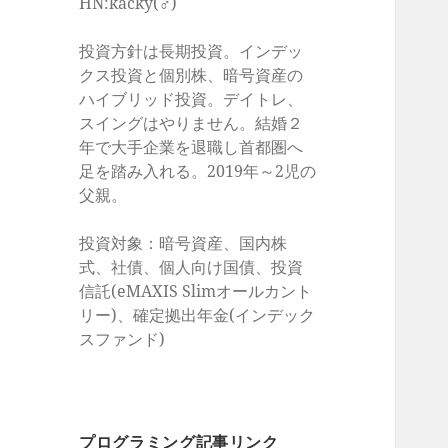
HN:kacky(♂)
投資方針は長期投資。インデッ
クス投資と個別株、暗号資産の
ハイブリッド投資。デイトレ、
スイングはやりません。結婚２
年で大手企業を退職し首都圏へ
足を踏み入れる。2019年～2児の
父親。
投資対象：暗号資産、国内株
式、社債、個人向け国債、投資
信託(eMAXIS Slimオールカント
リー)、確定拠出年金(インデック
スファンド)
プログラミング記事リンク