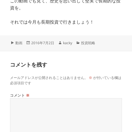
この動画でも見て、歴史を思い出して堅実で長期的な投
資を。
それでは今月も長期投資で行きましょう！
フ
投
作
カ
動画
2016年7月2日
kacky
投資戦略
ォ
稿
成
テ
ー
日:
者
ゴ
マ
リ
コメントを残す
ッ
ー
ト
メールアドレスが公開されることはありません。
※
が付いている欄は
必須項目です
コメント
※