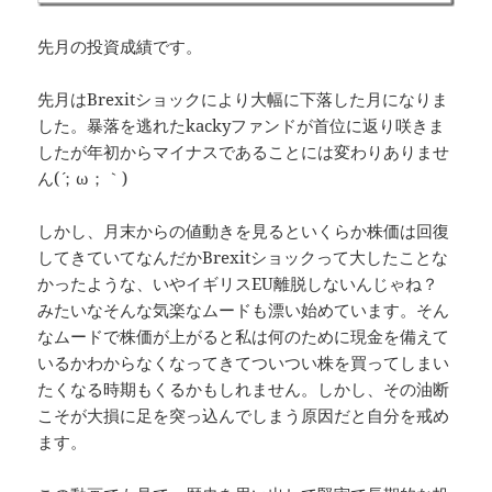
先月の投資成績です。
先月はBrexitショックにより大幅に下落した月になりま
した。暴落を逃れたkackyファンドが首位に返り咲きま
したが年初からマイナスであることには変わりありませ
ん(´；ω；｀)
しかし、月末からの値動きを見るといくらか株価は回復
してきていてなんだかBrexitショックって大したことな
かったような、いやイギリスEU離脱しないんじゃね？
みたいなそんな気楽なムードも漂い始めています。そん
なムードで株価が上がると私は何のために現金を備えて
いるかわからなくなってきてついつい株を買ってしまい
たくなる時期もくるかもしれません。しかし、その油断
こそが大損に足を突っ込んでしまう原因だと自分を戒め
ます。