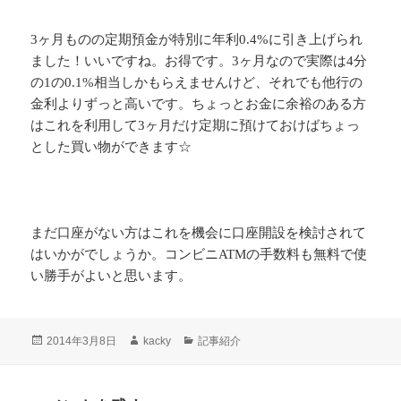
3ヶ月ものの定期預金が特別に年利0.4%に引き上げられ
ました！いいですね。お得です。3ヶ月なので実際は4分
の1の0.1%相当しかもらえませんけど、それでも他行の
金利よりずっと高いです。ちょっとお金に余裕のある方
はこれを利用して3ヶ月だけ定期に預けておけばちょっ
とした買い物ができます☆
まだ口座がない方はこれを機会に口座開設を検討されて
はいかがでしょうか。コンビニATMの手数料も無料で使
い勝手がよいと思います。
投
作
カ
2014年3月8日
kacky
記事紹介
稿
成
テ
日:
者
ゴ
リ