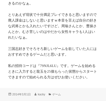
きるのかなぁ。
とりあえず現状で十分満足プレイできると思いますので
廃人課金はしないと思いますｗ本音を言えば自分の好き
な武将とかも入れたいですけど。周瑜さんとか、曹操さ
んとか。むさ苦しいのはやだから女性キャラも1人はい
れたいなぁ。
三国志好きでそろそろ新しいゲームを欲していた人には
おすすめできるゲームだと思います。
私の招待コードは『79NJL6LU』です。ゲームを始める
ときに入力すると龍玉を25個もらった状態からスタート
できますので始められる方はぜひお使いください。
投
作
カ
2014年3月1日
kacky
ゲーム
稿
成
テ
日:
者
ゴ