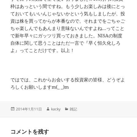
枠はあっという間ですね。もう少しお楽しみは後にとっ
ておいてもいいんじゃないかという気もしましたが、投
資は株を買ってからが本番なので、それまでをごちゃご
ちゃ楽しんでもあんまり意味ないんですよね…ってこと
で新年早々にガッツリ買っておきました。NISAの制度
自体に関して思うことはただ一言で『早く恒久化しろ
よ』ってことだけです。以上！
ではでは、これからお会いする投資家の皆様、どうぞよ
ろしくお願いしますm(_ _)m
投
作
カ
2014年1月11日
kacky
雑記
稿
成
テ
日:
者
ゴ
リ
コメントを残す
ー