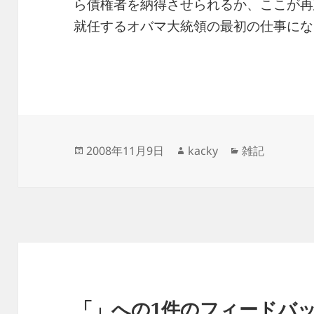
ら債権者を納得させられるか、ここが再
就任するオバマ大統領の最初の仕事にな
投
作
カ
2008年11月9日
kacky
雑記
稿
成
テ
日:
者
ゴ
リ
ー
「」への1件のフィードバ