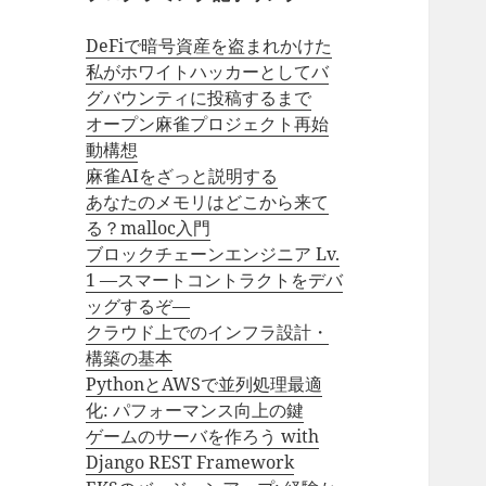
DeFiで暗号資産を盗まれかけた
私がホワイトハッカーとしてバ
グバウンティに投稿するまで
オープン麻雀プロジェクト再始
動構想
麻雀AIをざっと説明する
あなたのメモリはどこから来て
る？malloc入門
ブロックチェーンエンジニア Lv.
1 —スマートコントラクトをデバ
ッグするぞ—
クラウド上でのインフラ設計・
構築の基本
PythonとAWSで並列処理最適
化: パフォーマンス向上の鍵
ゲームのサーバを作ろう with
Django REST Framework