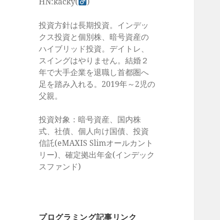
HN:kacky(
)
投資方針は長期投資。インデッ
クス投資と個別株、暗号資産の
ハイブリッド投資。デイトレ、
スイングはやりません。結婚２
年で大手企業を退職し首都圏へ
足を踏み入れる。2019年～2児の
父親。
投資対象：暗号資産、国内株
式、社債、個人向け国債、投資
信託(eMAXIS Slimオールカント
リー)、確定拠出年金(インデック
スファンド)
プログラミング記事リンク