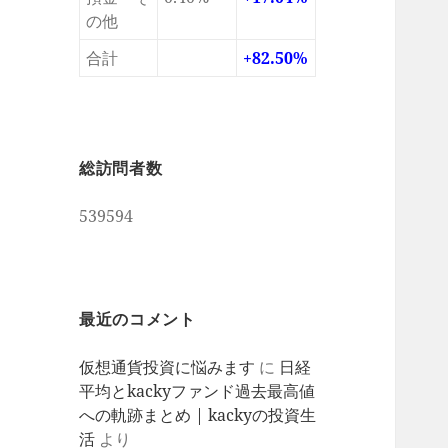
の他
合計
+82.50%
総訪問者数
539594
最近のコメント
仮想通貨投資に悩みます
に
日経
平均とkackyファンド過去最高値
への軌跡まとめ | kackyの投資生
活
より