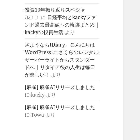
投資10年振り返りスペシャ
ル！！
に
日経平均とkackyファ
ンド過去最高値への軌跡まとめ |
kackyの投資生活
より
さようならtDiary、こんにちは
WordPress
に
さくらのレンタル
サーバーライトからスタンダー
ドへ | リタイア後の人生は毎日
が楽しい！
より
[麻雀] 麻雀AIリリースしました
に
kacky
より
[麻雀] 麻雀AIリリースしました
に
Towa
より