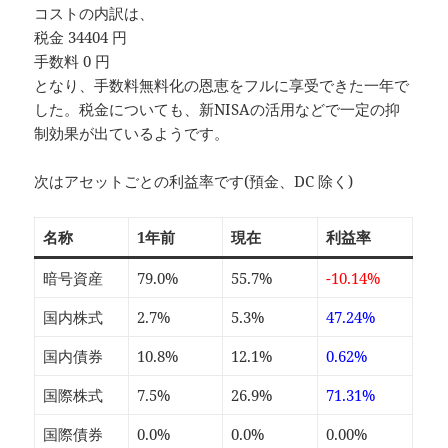
コストの内訳は、
税金 34404 円
手数料 0 円
となり、手数料無料化の恩恵をフルに享受できた一年で
した。税金についても、新NISAの活用などで一定の抑
制効果が出ているようです。
次はアセットごとの利益率です(預金、DC 除く)
名称
1年前
現在
利益率
暗号資産
79.0%
55.7%
-10.14%
国内株式
2.7%
5.3%
47.24%
国内債券
10.8%
12.1%
0.62%
国際株式
7.5%
26.9%
71.31%
国際債券
0.0%
0.0%
0.00%