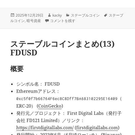
投
作
カ
タ
2025年12月29日
kacky
ステーブルコイン
ステーブ
稿
ステーブルコインまとめ(14) USDG に
成
テ
グ
ルコイン
,
暗号資産
コメントを残す
日:
者
ゴ
リ
ー
ステーブルコインまとめ(13)
FDUSD
概要
シンボル名： FDUSD
Ethereumアドレス：
（
0xc5f0f7b66764F6ec8C8Dff7BA683102295E16409
ERC-20） (
CoinGecko
)
発行元／プロジェクト： First Digital Labs（発行子
会社 FD121 Limited）／リンク：
https://firstdigitallabs.com/
(
firstdigitallabs.com
)
発行開始： 2023年6月（6月頃ローンチ） (
Binance
)