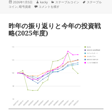
投
作
カ
タ
2026年1月5日
kacky
ステーブルコイン
ステーブル
稿
ステーブルコインまとめ(15) rUSD に
成
テ
グ
コイン
,
暗号資産
コメントを残す
日:
者
ゴ
リ
ー
昨年の振り返りと今年の投資戦
略(2025年度)