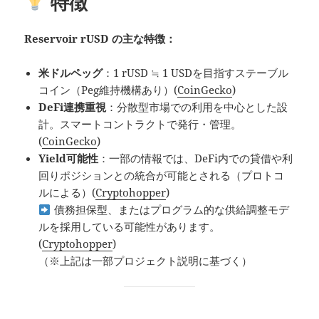
特徴
Reservoir rUSD の主な特徴：
米ドルペッグ
：1 rUSD ≒ 1 USDを目指すステーブル
コイン（Peg維持機構あり）(
CoinGecko
)
DeFi連携重視
：分散型市場での利用を中心とした設
計。スマートコントラクトで発行・管理。
(
CoinGecko
)
Yield可能性
：一部の情報では、DeFi内での貸借や利
回りポジションとの統合が可能とされる（プロトコ
ルによる）(
Cryptohopper
)
債務担保型、またはプログラム的な供給調整モデ
ルを採用している可能性があります。
(
Cryptohopper
)
（※上記は一部プロジェクト説明に基づく）