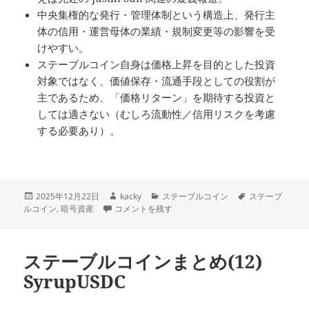
中央集権的な発行・管理体制という構造上、発行主
体の信用・運営母体の業績・規制変更等の影響を受
けやすい。
ステーブルコイン自身は価格上昇を目的とした投資
対象ではなく、価値保存・流通手段としての役割が
主であるため、「価格リターン」を期待する投資と
しては適さない（むしろ流動性／信用リスクを考慮
する必要あり）。
投
作
カ
タ
2025年12月22日
kacky
ステーブルコイン
ステーブ
稿
ステーブルコインまとめ(13) FDUSD に
成
テ
グ
ルコイン
,
暗号資産
コメントを残す
日:
者
ゴ
リ
ー
ステーブルコインまとめ(12)
SyrupUSDC