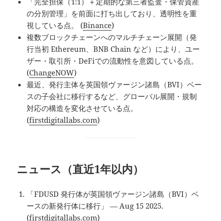
「完全担保（1:1）＋定期的な第三者監査・保管資産
の分別管理」を前面に打ち出しており、透明性を重
視している点。 (
Binance
)
複数ブロックチェーンへのマルチチェーン展開（発
行当初 Ethereum、BNB Chain など）により、ユー
ザー・取引所・DeFiでの流動性を意図している点。
(
ChangeNOW
)
最近、発行主体を英国領ヴァージン諸島（BVI）ベー
スの子会社に移行するなど、グローバル展開・規制
対応の構造を変化させている点。
(
firstdigitallabs.com
)
ニュース（直近1年以内）
「FDUSD 発行体が英国領ヴァージン諸島（BVI）ベ
ースの新発行体に移行」 — Aug 15 2025.
(
firstdigitallabs.com
)