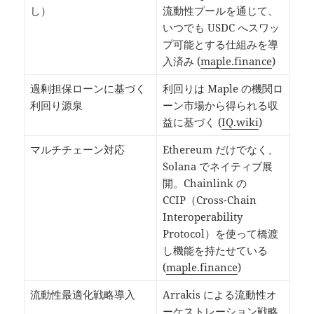
し）
流動性プールを通じて、
いつでも USDC へスワッ
プ可能とする仕組みを導
入済み (
maple.finance
)
過剰担保ローンに基づく
利回りは Maple の機関ロ
利回り源泉
ーン市場から得られる収
益に基づく (
IQ.wiki
)
マルチチェーン対応
Ethereum だけでなく、
Solana でネイティブ展
開。Chainlink の
CCIP（Cross-Chain
Interoperability
Protocol）を使って橋渡
し機能を持たせている
(
maple.finance
)
流動性最適化戦略導入
Arrakis による流動性オ
ーケストレーション戦略