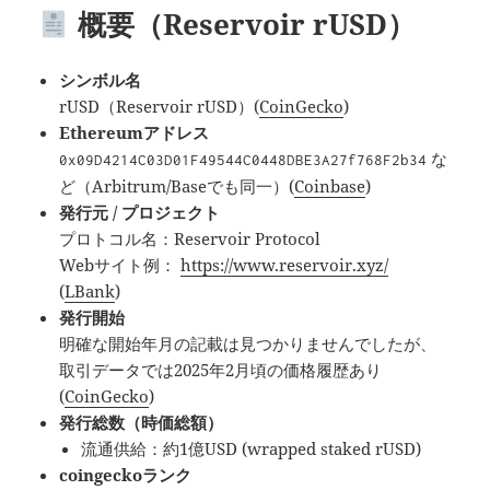
概要（Reservoir rUSD）
シンボル名
rUSD（Reservoir rUSD）(
CoinGecko
)
Ethereumアドレス
な
0x09D4214C03D01F49544C0448DBE3A27f768F2b34
ど（Arbitrum/Baseでも同一）(
Coinbase
)
発行元 / プロジェクト
プロトコル名：Reservoir Protocol
Webサイト例：
https://www.reservoir.xyz/
(
LBank
)
発行開始
明確な開始年月の記載は見つかりませんでしたが、
取引データでは2025年2月頃の価格履歴あり
(
CoinGecko
)
発行総数（時価総額）
流通供給：約1億USD (wrapped staked rUSD)
coingeckoランク