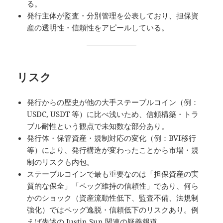
る。
発行主体が監査・分別管理を公表しており、担保資
産の透明性・信頼性をアピールしている。
リスク
発行からの歴史が他の大手ステーブルコイン（例：
USDC, USDT 等）に比べ浅いため、信頼構築・トラ
ブル耐性という観点で未知数な部分あり。
発行体・保管資産・規制対応の変化（例：BVI移行
等）により、発行構造が変わったことから市場・規
制のリスクも内包。
ステーブルコインで最も重要なのは「担保資産の実
質的な保全」「ペッグ維持の信頼性」であり、何ら
かのショック（資産流動性低下、監査不備、法規制
強化）ではペッグ逸脱・信頼低下のリスクあり。例
えば先述の Justin Sun 関連の疑義報道。