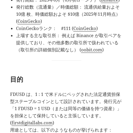
発行総数（流通量）／時価総額： 流通供給量およそ
10億 枚、時価総額およそ $10億（2025年11月時点）
(
CoinGecko
)
CoinGeckoランク： #111 (
CoinGecko
)
上場する主な取引所： 例えば Binance が取引ペアを
提供しており、その他多数の取引所で扱われている
（取引所の詳細個別記載なし） (
oobit.com
)
目的
FDUSD は、1 : 1 で米ドルにペッグされた法定通貨担保
型ステーブルコインとして設計されています。発行元が
「1 FDUSD = 1 USD（または同等の価値を持つ資産）」
を担保として保持していると主張しています。
(
firstdigitallabs.com
)
用途としては、以下のようなものが挙げられます：