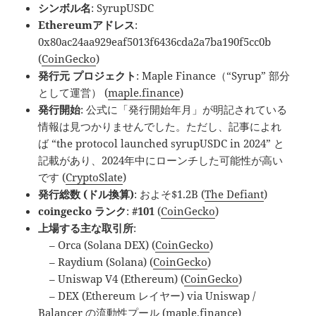
シンボル名
: SyrupUSDC
Ethereumアドレス
:
0x80ac24aa929eaf5013f6436cda2a7ba190f5cc0b
(
CoinGecko
)
発行元 プロジェクト
: Maple Finance（“Syrup” 部分
として運営） (
maple.finance
)
発行開始
: 公式に「発行開始年月」が明記されている
情報は見つかりませんでした。ただし、記事によれ
ば “the protocol launched syrupUSDC in 2024” と
記載があり、2024年中にローンチした可能性が高い
です (
CryptoSlate
)
発行総数 (ドル換算)
: およそ$1.2B (
The Defiant
)
coingecko ランク
:
#101
(
CoinGecko
)
上場する主な取引所
:
– Orca (Solana DEX) (
CoinGecko
)
– Raydium (Solana) (
CoinGecko
)
– Uniswap V4 (Ethereum) (
CoinGecko
)
– DEX (Ethereum レイヤー) via Uniswap /
Balancer の流動性プール (
maple.finance
)