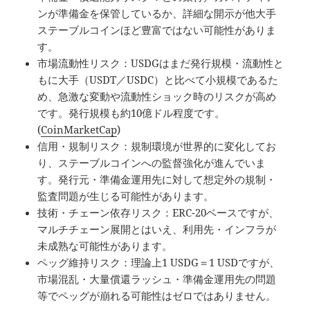
ンが準備金を保管しているか、詳細な開示が他大手
ステーブルコインほど豊富ではない可能性がありま
す。
市場流動性リスク：USDGはまだ発行規模・流動性と
もに大手（USDT／USDC）と比べて小規模であるた
め、急激な変動や流動性ショック時のリスクが高め
です。発行規模も約10億ドル程度です。
(
CoinMarketCap
)
信用・規制リスク：規制環境が世界的に変化してお
り、ステーブルコインへの監督強化が進んでいま
す。発行元・準備金運用先に対して想定外の規制・
監査問題が生じる可能性があります。
技術・チェーン依存リスク：ERC-20ベースですが、
マルチチェーン展開とはいえ、利用先・インフラが
未成熟な可能性があります。
ペッグ維持リスク：理論上1 USDG＝1 USDですが、
市場混乱・大量償還ラッシュ・準備金運用先の問題
等でペッグが崩れる可能性はゼロではありません。