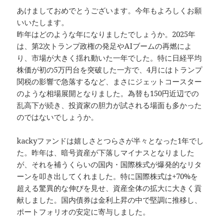
あけましておめでとうございます。今年もよろしくお願
いいたします。
昨年はどのような年になりましたでしょうか。2025年
は、第2次トランプ政権の発足やAIブームの再燃によ
り、市場が大きく揺れ動いた一年でした。特に日経平均
株価が初の5万円台を突破した一方で、4月にはトランプ
関税の影響で急落するなど、まさにジェットコースター
のような相場展開となりました。為替も150円近辺での
乱高下が続き、投資家の胆力が試される場面も多かった
のではないでしょうか。
kackyファンドは嬉しさとつらさが半々となった1年でし
た。昨年は、暗号資産が下落しマイナスとなりました
が、それを補うくらいの国内・国際株式が爆発的なリタ
ーンを叩き出してくれました。特に国際株式は+70%を
超える驚異的な伸びを見せ、資産全体の拡大に大きく貢
献しました。国内債券は金利上昇の中で堅調に推移し、
ポートフォリオの安定に寄与しました。