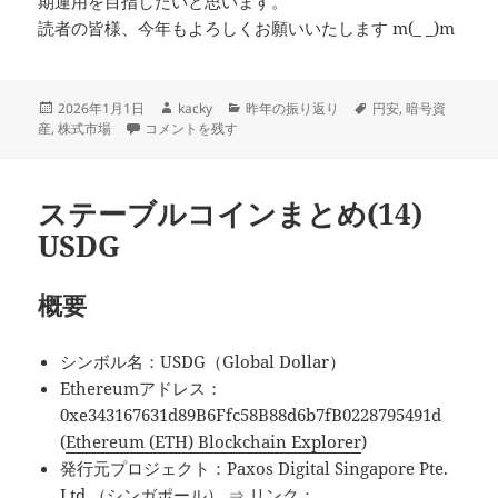
期運用を目指したいと思います。
読者の皆様、今年もよろしくお願いいたします m(_ _)m
投
作
カ
タ
2026年1月1日
kacky
昨年の振り返り
円安
,
暗号資
稿
昨年の振り返りと今年の投資戦略(2025年度) に
成
テ
グ
産
,
株式市場
コメントを残す
日:
者
ゴ
リ
ー
ステーブルコインまとめ(14)
USDG
概要
シンボル名：USDG（Global Dollar）
Ethereumアドレス：
0xe343167631d89B6Ffc58B88d6b7fB0228795491d
(
Ethereum (ETH) Blockchain Explorer
)
発行元プロジェクト：Paxos Digital Singapore Pte.
Ltd.（シンガポール） ⇒ リンク：