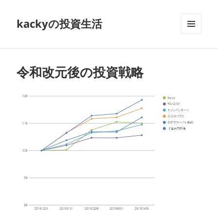
kackyの投資生活
メニュ
ーとウ
ィジェ
ット
令和改元後の投資戦略