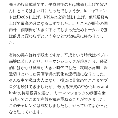
先月の投資成績です。平成最後の月は株価も上げて皆さ
んにとってはよい月になったでしょうか。kackyファン
ドはiDeCoも上げ、NISAの投資信託も上げ、仮想通貨も
上げて最高の月になるはずでした。。ところが肝心の国
内株、個別株が大きく下げてしまったためトータルでほ
ぼ前月と変わらずという今ひとつな結果に終わりまし
た。
有終の美を飾れず残念ですが、平成という時代はバブル
崩壊に苦しんだり、リーマンショックが起きたり、経済
的にはかなり試練が大きい時代でした。就職氷河期、派
遣切りといった労働環境の変化も流行語になりました。
そんな中で私は大人になり、投資に目覚めてここまでブ
ログを続けてきましたが、 数ある投資の中からbuy and
holdの長期投資を選び、 リーマンショックの暴落を乗
り越えてここまで利益を積み重ねることができました。
このチャレンジは成功しましたし、やっていてよかった
なと思っています。