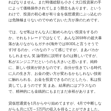
ればなりません。まだ時価総額も小さく大口投資家の手
によって価格操作されてしまう懸念もあります。という
わけで、投資の初心者が有り金を仮想通貨にぶっ込むの
は危険極まりないのでやめておいた方が身のためです。
では、なぜ私はそんな人に勧められない投資をするの
か。それもトレードではなくて、あんな2018年の超大暴
落がありながらもガチホ(海外ではHODLと言うそうで
す)するのか、バカなの？って感じですが、まあバカか
もしれません 笑 論理的に説明するのは難しいですが、
私がエンジニアだというのも大きいと思います。純粋
に、新しい技術が好きなのです。自分が生きている時代
に人の生き方、お金の使い方が変わるかもしれない技術
に触れられる、お金を投資できるのだとしたら、私は投
資してしまうのです 笑 まあ、結果的にはプラスなの
で、精神的にも金銭的にもまだまだ余裕があります。
貸仮想通貨を1月からやり始めてますが、4月で中断しな
がらも月に1万～5万円の収入を得ることができました。