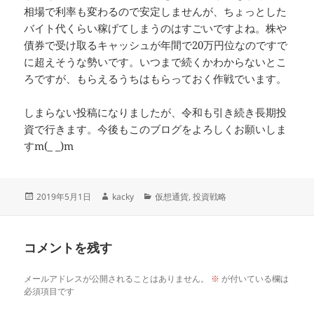
相場で利率も変わるので安定しませんが、ちょっとした
バイト代くらい稼げてしまうのはすごいですよね。株や
債券で受け取るキャッシュが年間で20万円位なのですで
に超えそうな勢いです。いつまで続くかわからないとこ
ろですが、もらえるうちはもらっておく作戦でいます。
しまらない投稿になりましたが、令和も引き続き長期投
資で行きます。今後もこのブログをよろしくお願いしま
すm(_ _)m
投
作
カ
2019年5月1日
kacky
仮想通貨
,
投資戦略
稿
成
テ
日:
者
ゴ
リ
コメントを残す
ー
メールアドレスが公開されることはありません。
※
が付いている欄は
必須項目です