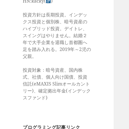
HN:kacky(
)
投資方針は長期投資。インデッ
クス投資と個別株、暗号資産の
ハイブリッド投資。デイトレ、
スイングはやりません。結婚２
年で大手企業を退職し首都圏へ
足を踏み入れる。2019年～2児の
父親。
投資対象：暗号資産、国内株
式、社債、個人向け国債、投資
信託(eMAXIS Slimオールカント
リー)、確定拠出年金(インデック
スファンド)
プログラミング記事リンク