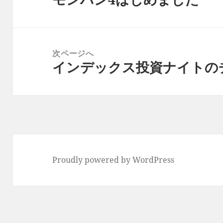
ビ
の
ゲ
投
ー
稿:
次ページへ
シ
インデックス投資ナイトの
次
ョ
の
ン
投
稿:
Proudly powered by WordPress