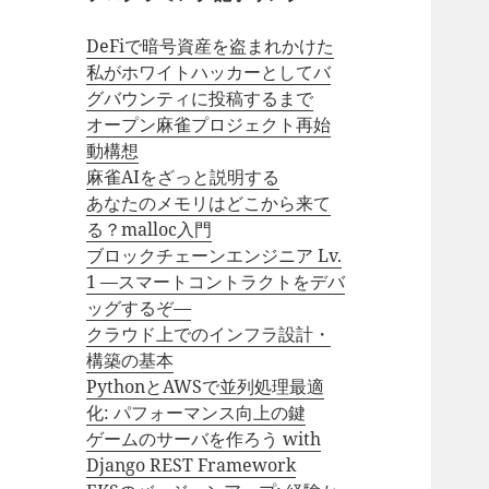
DeFiで暗号資産を盗まれかけた
私がホワイトハッカーとしてバ
グバウンティに投稿するまで
オープン麻雀プロジェクト再始
動構想
麻雀AIをざっと説明する
あなたのメモリはどこから来て
る？malloc入門
ブロックチェーンエンジニア Lv.
1 —スマートコントラクトをデバ
ッグするぞ—
クラウド上でのインフラ設計・
構築の基本
PythonとAWSで並列処理最適
化: パフォーマンス向上の鍵
ゲームのサーバを作ろう with
Django REST Framework