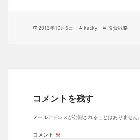
投
作
カ
2013年10月6日
kacky
投資戦略
稿
成
テ
日:
者
ゴ
リ
ー
コメントを残す
メールアドレスが公開されることはありません
コメント
※