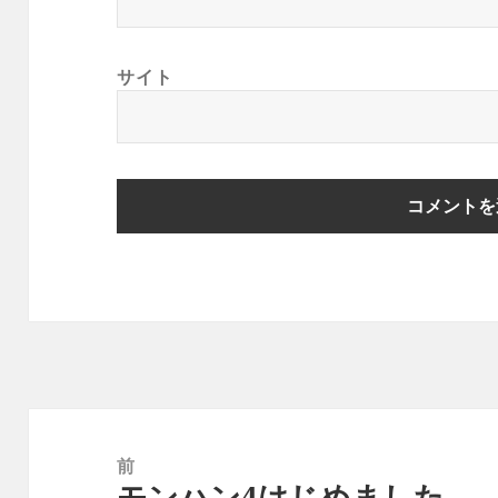
サイト
投
稿
前
モンハン4はじめました
ナ
前