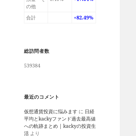
の他
合計
+82.49%
総訪問者数
539384
最近のコメント
仮想通貨投資に悩みます
に
日経
平均とkackyファンド過去最高値
への軌跡まとめ | kackyの投資生
活
より