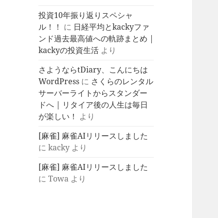
投資10年振り返りスペシャ
ル！！
に
日経平均とkackyファ
ンド過去最高値への軌跡まとめ |
kackyの投資生活
より
さようならtDiary、こんにちは
WordPress
に
さくらのレンタル
サーバーライトからスタンダー
ドへ | リタイア後の人生は毎日
が楽しい！
より
[麻雀] 麻雀AIリリースしました
に
kacky
より
[麻雀] 麻雀AIリリースしました
に
Towa
より