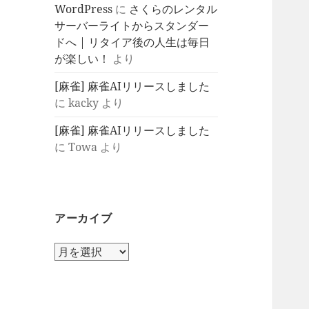
WordPress
に
さくらのレンタル
サーバーライトからスタンダー
ドへ | リタイア後の人生は毎日
が楽しい！
より
[麻雀] 麻雀AIリリースしました
に
kacky
より
[麻雀] 麻雀AIリリースしました
に
Towa
より
アーカイブ
ア
ー
カ
イ