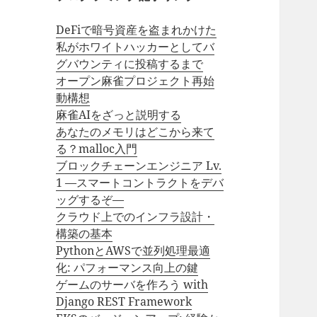
DeFiで暗号資産を盗まれかけた
私がホワイトハッカーとしてバ
グバウンティに投稿するまで
オープン麻雀プロジェクト再始
動構想
麻雀AIをざっと説明する
あなたのメモリはどこから来て
る？malloc入門
ブロックチェーンエンジニア Lv.
1 —スマートコントラクトをデバ
ッグするぞ—
クラウド上でのインフラ設計・
構築の基本
PythonとAWSで並列処理最適
化: パフォーマンス向上の鍵
ゲームのサーバを作ろう with
Django REST Framework