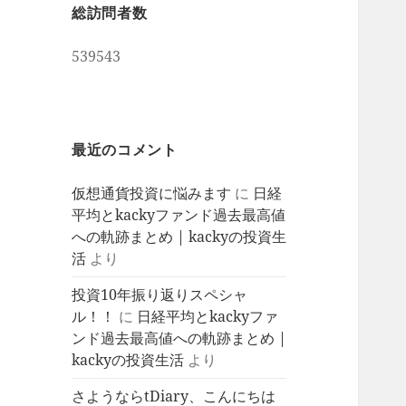
総訪問者数
539543
最近のコメント
仮想通貨投資に悩みます
に
日経
平均とkackyファンド過去最高値
への軌跡まとめ | kackyの投資生
活
より
投資10年振り返りスペシャ
ル！！
に
日経平均とkackyファ
ンド過去最高値への軌跡まとめ |
kackyの投資生活
より
さようならtDiary、こんにちは