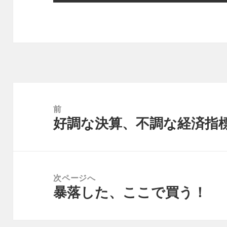
投
稿
前
好調な決算、不調な経済指
ナ
前
ビ
の
ゲ
投
ー
稿:
次ページへ
シ
暴落した、ここで買う！
次
ョ
の
ン
投