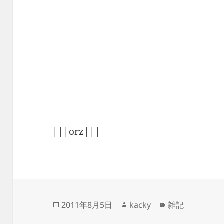
|||orz|||
投
作
カ
2011年8月5日
kacky
雑記
稿
成
テ