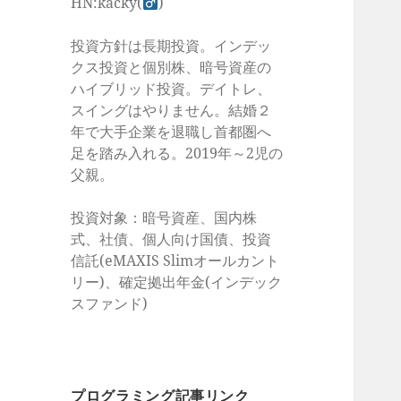
HN:kacky(
)
投資方針は長期投資。インデッ
クス投資と個別株、暗号資産の
ハイブリッド投資。デイトレ、
スイングはやりません。結婚２
年で大手企業を退職し首都圏へ
足を踏み入れる。2019年～2児の
父親。
投資対象：暗号資産、国内株
式、社債、個人向け国債、投資
信託(eMAXIS Slimオールカント
リー)、確定拠出年金(インデック
スファンド)
プログラミング記事リンク