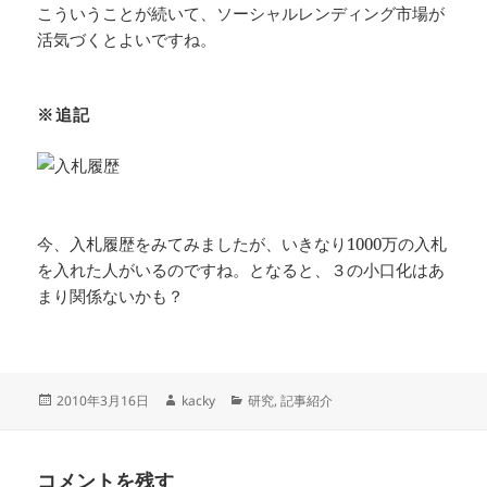
こういうことが続いて、ソーシャルレンディング市場が
活気づくとよいですね。
※追記
今、入札履歴をみてみましたが、いきなり1000万の入札
を入れた人がいるのですね。となると、３の小口化はあ
まり関係ないかも？
投
作
カ
2010年3月16日
kacky
研究
,
記事紹介
稿
成
テ
日:
者
ゴ
リ
コメントを残す
ー