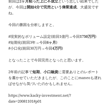
前回は
2ヶ月粘った上に不成立
という悲しい結果でした
が、今回は
開始4分で完売という偉業達成
。大盛況です
ね。
今回の勝因を分析しますと。
#現実的なボリューム設定(前回1億円→今回
1750万円
)
#短期化(前回3年→今回
6ヶ月
)
#小口化(前回30万円→今回
4万円
)
となったことで今回完売となったと思います。
2年前の記事で
短期、小口融資
に需要ありとのレポート
を書かせていただきましたが、このことにmaneoも遅れ
ばせながら気づいたのかもしれません。
https://www.kacky-investment.net/?
date=20081101#p01