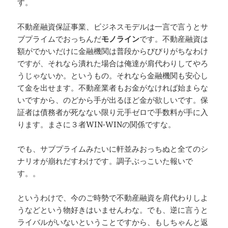
す。
不動産融資保証事業、ビジネスモデルは一言で言うとサ
ブプライムでおっちんだ
モノライン
です。不動産融資は
額がでかいだけに金融機関は普段からびびりがちなわけ
ですが、それなら潰れた場合は俺達が肩代わりしてやろ
うじゃないか。というもの。それなら金融機関も安心し
て金を出せます。不動産業者もお金がなければ始まらな
いですから、のどから手が出るほど金が欲しいです。保
証者は債務者が死なない限り元手ゼロで手数料が手に入
ります。まさに３者WIN-WINの関係ですな。
でも、サブプライムみたいに軒並みおっちぬと全てのシ
ナリオが崩れだすわけです。調子ぶっこいた報いで
す。。
というわけで、今のご時勢で不動産融資を肩代わりしよ
うなどという物好きはいませんわな。でも、逆に言うと
ライバルがいないということですから、もしちゃんと返