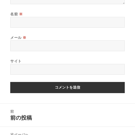
名前
※
メール
※
サイト
投
前
稿
前の投稿
前
ナ
の
ビ
投
次ページへ