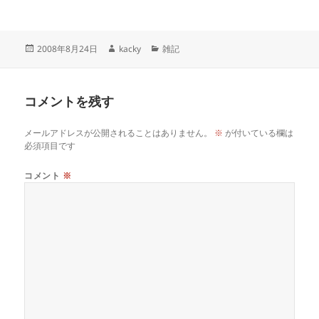
投
作
カ
2008年8月24日
kacky
雑記
稿
成
テ
日:
者
ゴ
リ
コメントを残す
ー
メールアドレスが公開されることはありません。
※
が付いている欄は
必須項目です
コメント
※