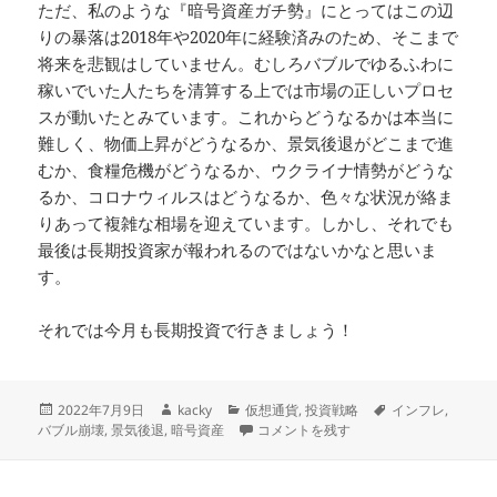
ただ、私のような『暗号資産ガチ勢』にとってはこの辺
りの暴落は2018年や2020年に経験済みのため、そこまで
将来を悲観はしていません。むしろバブルでゆるふわに
稼いでいた人たちを清算する上では市場の正しいプロセ
スが動いたとみています。これからどうなるかは本当に
難しく、物価上昇がどうなるか、景気後退がどこまで進
むか、食糧危機がどうなるか、ウクライナ情勢がどうな
るか、コロナウィルスはどうなるか、色々な状況が絡ま
りあって複雑な相場を迎えています。しかし、それでも
最後は長期投資家が報われるのではないかなと思いま
す。
それでは今月も長期投資で行きましょう！
投
作
カ
タ
2022年7月9日
kacky
仮想通貨
,
投資戦略
インフレ
,
稿
成
テ
そろそろ本当の底かな(淡い期待) に
グ
バブル崩壊
,
景気後退
,
暗号資産
コメントを残す
日:
者
ゴ
リ
ー