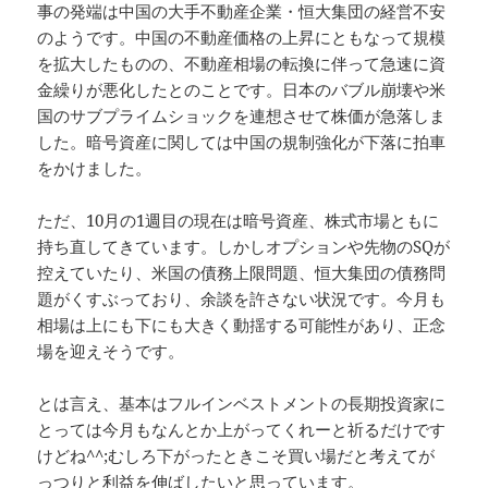
事の発端は中国の大手不動産企業・恒大集団の経営不安
のようです。中国の不動産価格の上昇にともなって規模
を拡大したものの、不動産相場の転換に伴って急速に資
金繰りが悪化したとのことです。日本のバブル崩壊や米
国のサブプライムショックを連想させて株価が急落しま
した。暗号資産に関しては中国の規制強化が下落に拍車
をかけました。
ただ、10月の1週目の現在は暗号資産、株式市場ともに
持ち直してきています。しかしオプションや先物のSQが
控えていたり、米国の債務上限問題、恒大集団の債務問
題がくすぶっており、余談を許さない状況です。今月も
相場は上にも下にも大きく動揺する可能性があり、正念
場を迎えそうです。
とは言え、基本はフルインベストメントの長期投資家に
とっては今月もなんとか上がってくれーと祈るだけです
けどね^^;むしろ下がったときこそ買い場だと考えてが
っつりと利益を伸ばしたいと思っています。