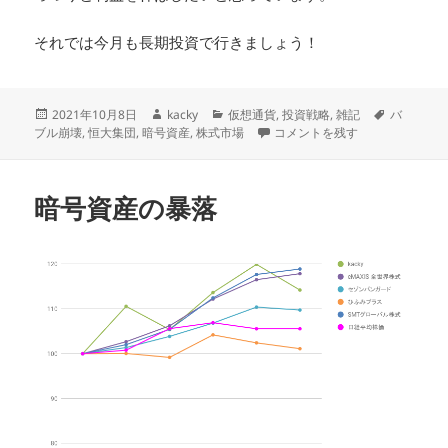
それでは今月も長期投資で行きましょう！
投
作
カ
タ
2021年10月8日
kacky
仮想通貨
,
投資戦略
,
雑記
バ
稿
成
テ
今月は正念場 に
グ
ブル崩壊
,
恒大集団
,
暗号資産
,
株式市場
コメントを残す
日:
者
ゴ
リ
ー
暗号資産の暴落