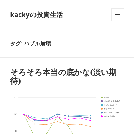
kackyの投資生活
メニュ
ーとウ
ィジェ
ット
タグ:
バブル崩壊
そろそろ本当の底かな(淡い期
待)