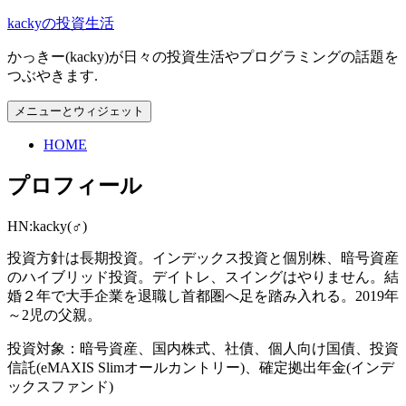
コ
kackyの投資生活
ン
かっきー(kacky)が日々の投資生活やプログラミングの話題を
テ
つぶやきます.
ン
ツ
メニューとウィジェット
へ
ス
HOME
キ
ッ
プロフィール
プ
HN:kacky(♂)
投資方針は長期投資。インデックス投資と個別株、暗号資産
のハイブリッド投資。デイトレ、スイングはやりません。結
婚２年で大手企業を退職し首都圏へ足を踏み入れる。2019年
～2児の父親。
投資対象：暗号資産、国内株式、社債、個人向け国債、投資
信託(eMAXIS Slimオールカントリー)、確定拠出年金(インデ
ックスファンド)