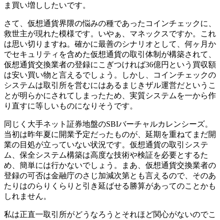
ま買い増ししたいです。
さて、仮想通貨界隈の悩みの種であったコインチェックに、
救世主が現れた模様です。いやぁ、マネックスですか。これ
は思い切りますね。確かに最善のシナリオとして、何ヶ月か
でセキュリティを含めた仮想通貨の取引体制が構築されて、
仮想通貨交換業者の登録にこぎつければ36億円という買収額
は安い買い物と言えるでしょう。しかし、コインチェックの
システムは取引所を営むにはあるまじきザル運営だというこ
とが明らかにされてしまったため、実質システムを一から作
り直すに等しいものになりそうです。
同じく大手ネット証券地盤のSBIバーチャルカレンシーズ。
当初は昨年夏に開業予定だったものが、延期を重ねてまだ開
業の目処が立っていない状況です。仮想通貨の取引システ
ム、保全システム構築は高度な技術や検証を必要とするた
め、簡単には行かないでしょう。まあ、仮想通貨交換業者の
登録の可否は金融庁のさじ加減次第とも言えるので、そのあ
たりはのらりくらりと引き延ばせる勝算があってのことかも
しれません。
私は正直一取引所がどうなろうとそれほど関心がないのでこ