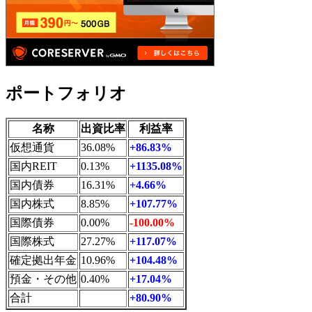
ポートフォリオ
名称
出資比率
利益率
仮想通貨
36.08%
+86.83%
国内REIT
0.13%
+1135.08%
国内債券
16.31%
+4.66%
国内株式
8.85%
+107.77%
国際債券
0.00%
-100.00%
国際株式
27.27%
+117.07%
確定拠出年金
10.96%
+104.48%
預金・その他
0.40%
+17.04%
合計
+80.90%