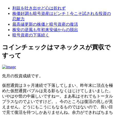
利益を吐き出せど心は折れず
株価好調も暗号資産はピンチ！今こそ試される投資の
忍耐力
最高値更新の株価と暗号資産の復活
株安の逆風も年初来安値からの脱出
暗号資産の下落続く
コインチェックはマネックスが買収で
すって
先月の投資成績です。
仮想通貨は３ヶ月連続で下落してしまい、昨年末に頂点を極
めた仮想通貨バブルは見る影もなくはじけてしまいました。
いやはや世の中厳しいですねー。まあ私はそれでもトータル
プラスなのでよいですけど。。今のところは復活の兆しが見
えません。どうにもこうにもなるものではないので、長い目
で見て復活を待つしかありませんね。余力ができればちまち