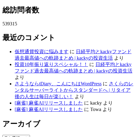
総訪問者数
539315
最近のコメント
仮想通貨投資に悩みます
に
日経平均とkackyファンド
過去最高値への軌跡まとめ | kackyの投資生活
より
投資10年振り返りスペシャル！！
に
日経平均とkacky
ファンド過去最高値への軌跡まとめ | kackyの投資生活
より
さようならtDiary、こんにちはWordPress
に
さくらのレ
ンタルサーバーライトからスタンダードへ | リタイア
後の人生は毎日が楽しい！
より
[麻雀] 麻雀AIリリースしました
に
kacky
より
[麻雀] 麻雀AIリリースしました
に
Towa
より
アーカイブ