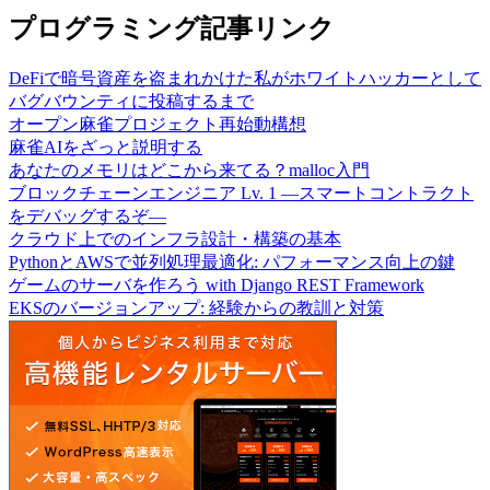
プログラミング記事リンク
DeFiで暗号資産を盗まれかけた私がホワイトハッカーとして
バグバウンティに投稿するまで
オープン麻雀プロジェクト再始動構想
麻雀AIをざっと説明する
あなたのメモリはどこから来てる？malloc入門
ブロックチェーンエンジニア Lv. 1 —スマートコントラクト
をデバッグするぞ—
クラウド上でのインフラ設計・構築の基本
PythonとAWSで並列処理最適化: パフォーマンス向上の鍵
ゲームのサーバを作ろう with Django REST Framework
EKSのバージョンアップ: 経験からの教訓と対策