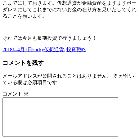
こまでにしておきます。仮想通貨が金融資産をますますボー
ダレスにしてこれまでにないお金の在り方を見いだしてくれ
ることを願います。
それでは今月も長期投資で行きましょう！
投
作
カ
2018年4月7日
kacky
仮想通貨
,
投資戦略
稿
成
テ
コメントを残す
日:
者
ゴ
リ
ー
メールアドレスが公開されることはありません。
※
が付い
ている欄は必須項目です
コメント
※