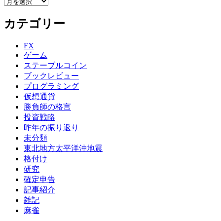
ア
ー
カテゴリー
カ
イ
ブ
FX
ゲーム
ステーブルコイン
ブックレビュー
プログラミング
仮想通貨
勝負師の格言
投資戦略
昨年の振り返り
未分類
東北地方太平洋沖地震
格付け
研究
確定申告
記事紹介
雑記
麻雀